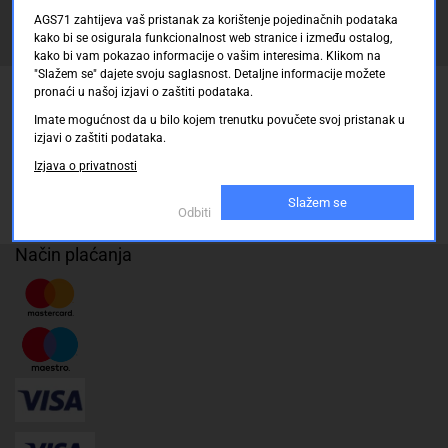
AGS71 zahtijeva vaš pristanak za korištenje pojedinačnih podataka
kako bi se osigurala funkcionalnost web stranice i između ostalog,
Registrirajte se sada
kako bi vam pokazao informacije o vašim interesima. Klikom na
"Slažem se" dajete svoju saglasnost. Detaljne informacije možete
pronaći u našoj izjavi o zaštiti podataka.
Pickup mjesto
Imate mogućnost da u bilo kojem trenutku povučete svoj pristanak u
Plaćanje
izjavi o zaštiti podataka.
Naručivanje i slanje
Izjava o privatnosti
Povrat i garancija
Slažem se
Odbiti
Način plaćanja