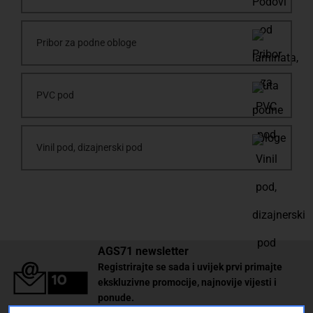
Pribor za podne obloge
PVC pod
Vinil pod, dizajnerski pod
AGS71 newsletter
Registrirajte se sada i uvijek prvi primajte
ekskluzivne promocije, najnovije vijesti i
ponude.