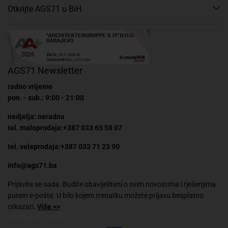
Otkrijte AGS71 u BiH
AGS71 Newsletter
radno vrijeme
pon. - sub.: 9:00 - 21:00
nedjelja: neradna
tel. maloprodaja:+387 033 65 58 07
tel. veleprodaja:+387 033 71 23 90
info@ags71.ba
Prijavite se sada. Budite obaviješteni o svim novostima i rješenjima
putem e-pošte. U bilo kojem trenutku možete prijavu besplatno
otkazati.
Više >>
Društveni mediji