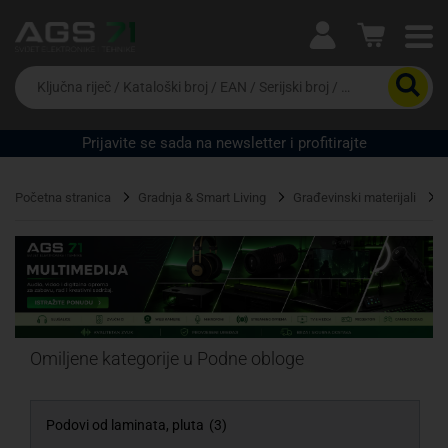
Ova postavka prilagođava asortiman proizvoda i
cijene vašim potrebama.
Da
biste
potražili
proizvod,
Prijavite se sada na newsletter i profitirajte
unesite
Pravno lice
Fizičko lice
ključnu
riječ,
Početna stranica
Gradnja & Smart Living
Građevinski materijali
kataloški
broj,
EAN
ili
serijski
broj
Omiljene kategorije u Podne obloge
Podovi od laminata, pluta
(3)