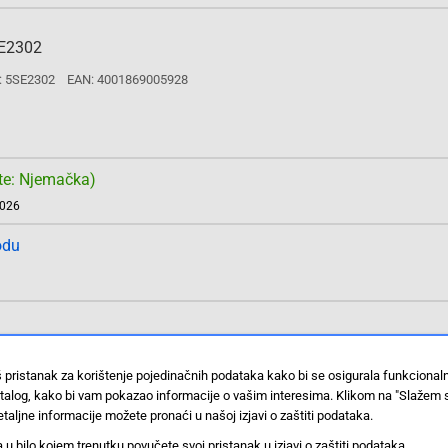
SE2302
: 5SE2302
EAN: 4001869005928
te: Njemačka)
2026
odu
SE2306
: 5SE2306
EAN: 4001869005942
š pristanak za korištenje pojedinačnih podataka kako bi se osigurala funkciona
stalog, kako bi vam pokazao informacije o vašim interesima. Klikom na "Slažem 
taljne informacije možete pronaći u našoj izjavi o zaštiti podataka.
 bilo kojem trenutku povučete svoj pristanak u izjavi o zaštiti podataka.