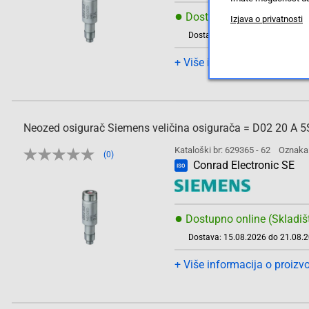
●
Dostupno online (Skladiš
Izjava o privatnosti
Dostava: 15.08.2026 do 21.08.
+ Više informacija o proizv
Neozed osigurač Siemens veličina osigurača = D02 20 A 
Kataloški br: 629365 - 62
Oznaka
(0)
Conrad Electronic SE
ISO
●
Dostupno online (Skladiš
Dostava: 15.08.2026 do 21.08.
+ Više informacija o proizv