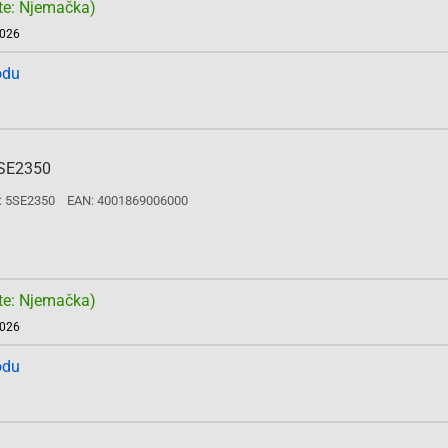
te: Njemačka)
2026
odu
5SE2350
: 5SE2350
EAN: 4001869006000
te: Njemačka)
2026
odu