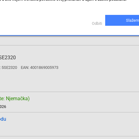
te: Njemačka)
2026
Slažem
Odbiti
odu
5SE2320
: 5SE2320
EAN: 4001869005973
te: Njemačka)
2026
odu