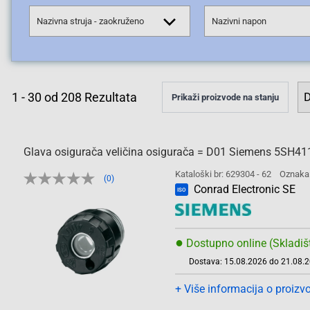
Nazivna struja - zaokruženo
Nazivni napon
1
-
30
od
208
Rezultata
Prikaži proizvode na stanju
Glava osigurača veličina osigurača = D01 Siemens 5SH41
Kataloški br: 629304 - 62
Oznaka
(0)
Conrad Electronic SE
ISO
●
Dostupno online (Skladiš
Dostava: 15.08.2026 do 21.08.
+ Više informacija o proizv