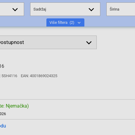
Sadržaj
Širina
Više filtera
(2)
16
: 5SH4116
EAN: 4001869024325
te: Njemačka)
2026
odu