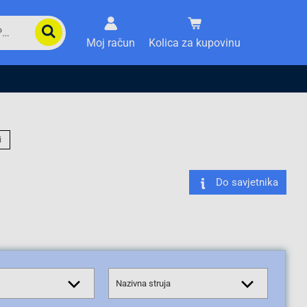
Moj račun
Kolica za kupovinu
i
Do savjetnika
Nazivna struja