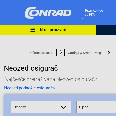
Fizičko lice
sa PDV
Naši proizvodi
Ova postavka prilagođava asorti
cijene vašim potrebama.
Početna stranica
Gradnja & Smart Living
Neozed osigurači
Najčešće pretraživana Neozed osigurači:
Pravno lice
Neozed podnožje osigurača
Brendovi
Cijena