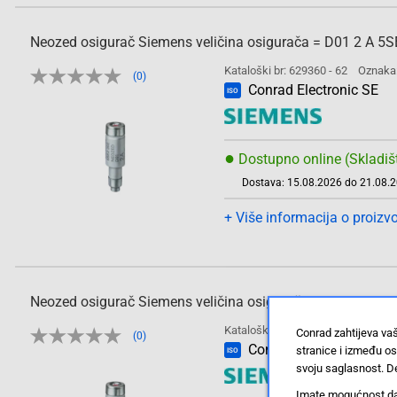
Neozed osigurač Siemens veličina osigurača = D01 2 A 5
Kataloški br: 629360 - 62
Oznaka
(0)
Conrad Electronic SE
ISO
●
Dostupno online (Skladiš
Dostava: 15.08.2026 do 21.08.
+ Više informacija o proizv
Neozed osigurač Siemens veličina osigurača = D01 6 A 5
Kataloški br: 629362 - 62
Oznaka
Conrad zahtijeva va
(0)
Conrad Electronic SE
stranice i između o
ISO
svoju saglasnost. De
Imate mogućnost da u