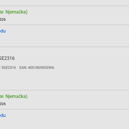
te: Njemačka)
2026
odu
5SE2316
: 5SE2316
EAN: 4001869005966
te: Njemačka)
2026
odu