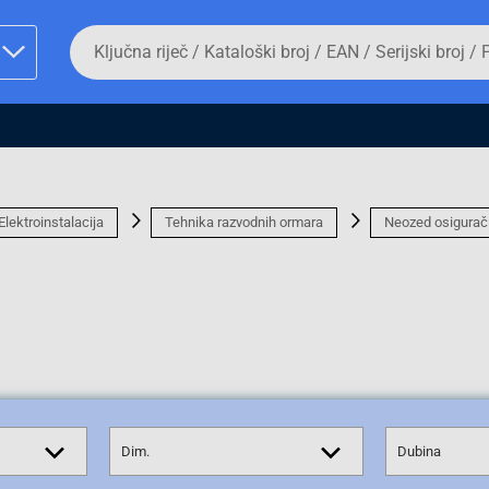
Da
biste
potražili
proizvod,
unesite
ključnu
man proizvoda i
riječ,
kataloški
broj,
EAN
Elektroinstalacija
Tehnika razvodnih ormara
Neozed osigurač
ili
serijski
broj
Fizičko lice
Dim.
Dubina