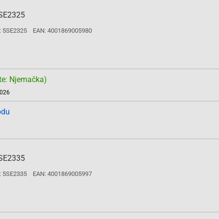
5SE2325
: 5SE2325
EAN: 4001869005980
te: Njemačka)
2026
odu
5SE2335
: 5SE2335
EAN: 4001869005997