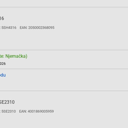
16
: 5SH4316
EAN: 2050002368095
te: Njemačka)
2026
odu
5SE2310
: 5SE2310
EAN: 4001869005959