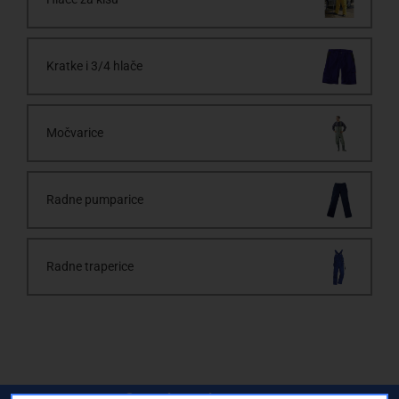
Kratke i 3/4 hlače
Močvarice
Radne pumparice
Radne traperice
Conrad newsletter