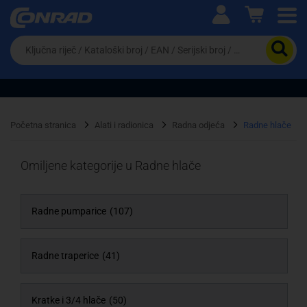
Ova postavka prilagođava asortiman proizvoda i
cijene vašim potrebama.
Da
biste
potražili
proizvod,
unesite
ključnu
Pravno lice
Fizičko lice
riječ,
Početna stranica
Alati i radionica
Radna odjeća
Radne hlače
kataloški
broj,
EAN
Omiljene kategorije u Radne hlače
ili
serijski
broj
Radne pumparice
(107)
Radne traperice
(41)
Kratke i 3/4 hlače
(50)