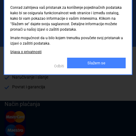
Registrirajte se sada i uvijek prvi primajte
Conrad zahtijeva vaš pristanak za korištenje pojedinačnih podataka
kako bi se osigurala funkcionalnost web stranice i između ostalog,
ekskluzivne promocije, najnovije vijesti i
kako bi vam pokazao informacije o vašim interesima. Klikom na
ponude.
"Slažem se" dajete svoju saglasnost. Detaljne informacije možete
pronaći u našoj izjavi o zaštiti podataka.
Imate mogućnost da u bilo kojem trenutku povučete svoj pristanak u
Registrirajte se sada
izjavi o zaštiti podataka.
Izjava o privatnosti
Pickup mjesto
Slažem se
Odbiti
Plaćanje
Naručivanje i slanje
Povrat i garancija
Način plaćanja