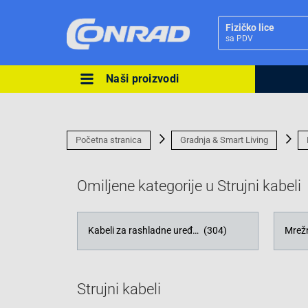
Fizičko lice
sa PDV
Naši proizvodi
Ova postavka prilagođava asorti
cijene vašim potrebama.
Početna stranica
Gradnja & Smart Living
Omiljene kategorije u Strujni kabeli
Pravno lice
Kabeli za rashladne uređaje
(304)
Mrežn
Strujni kabeli