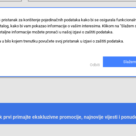
Produžni kablovi
š pristanak za korištenje pojedinačnih podataka kako bi se osigurala funkciona
stalog, kako bi vam pokazao informacije o vašim interesima. Klikom na "Slažem 
taljne informacije možete pronaći u našoj izjavi o zaštiti podataka.
 bilo kojem trenutku povučete svoj pristanak u izjavi o zaštiti podataka.
Prikaži svih 755 proizvoda
Slažem
Odbiti
ek prvi primajte ekskluzivne promocije, najnovije vijesti i ponud