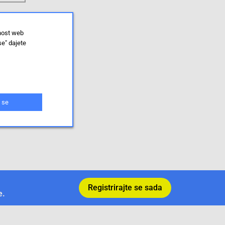
lnost web
se" dajete
 se
Registrirajte se sada
e.