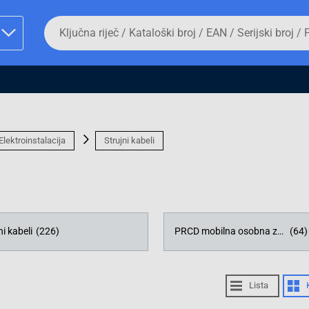
Da
biste
potražili
proizvod,
unesite
ključnu
man proizvoda i
riječ,
kataloški
broj,
EAN
Elektroinstalacija
Strujni kabeli
ili
serijski
broj
Fizičko lice
i kabeli
(226)
PRCD mobilna osobna zaštita
(64)
Lista