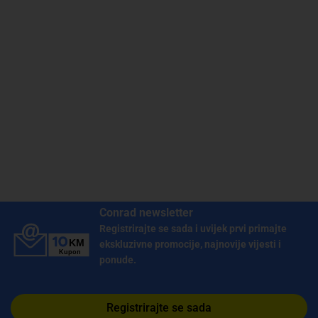
Conrad newsletter
Registrirajte se sada i uvijek prvi primajte
ekskluzivne promocije, najnovije vijesti i
ponude.
Registrirajte se sada