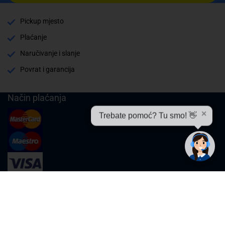
Pickup mjesto
Plaćanje
Naručivanje i slanje
Povrat i garancija
Način plaćanja
✕
Trebate pomoć? Tu smo! 👋