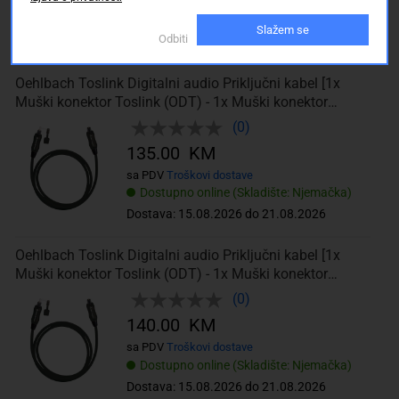
sa PDV
Troškovi dostave
Dostupno online (Skladište: Njemačka)
Slažem se
Odbiti
Dostava: 15.08.2026 do 21.08.2026
Oehlbach Toslink Digitalni audio Priključni kabel [1x
Muški konektor Toslink (ODT) - 1x Muški konektor
Toslink (ODT)] 3 m Crna
(0)
135.00 KM
sa PDV
Troškovi dostave
Dostupno online (Skladište: Njemačka)
Dostava: 15.08.2026 do 21.08.2026
Oehlbach Toslink Digitalni audio Priključni kabel [1x
Muški konektor Toslink (ODT) - 1x Muški konektor
Toslink (ODT)] 4 m Crna
(0)
140.00 KM
sa PDV
Troškovi dostave
Dostupno online (Skladište: Njemačka)
Dostava: 15.08.2026 do 21.08.2026