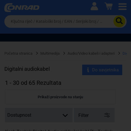
Ova postavka prilagođava asortiman proizvoda i
cijene vašim potrebama.
Da
biste
potražili
proizvod,
unesite
ključnu
Pravno lice
Fizičko lice
riječ,
Početna stranica
Multimedija
Audio/Video kabeli i adapteri
Digit
kataloški
broj,
EAN
Digitalni audiokabel
Do savjetnika
ili
serijski
1
-
30
od
65
Rezultata
broj
Prikaži proizvode na stanju
Filter