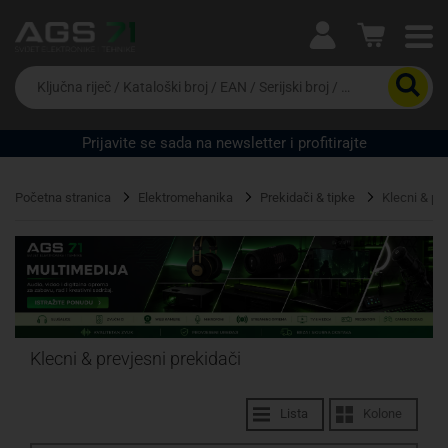
Ova postavka prilagođava asortiman proizvoda i
cijene vašim potrebama.
Da
biste
potražili
proizvod,
Prijavite se sada na newsletter i profitirajte
unesite
Pravno lice
Fizičko lice
ključnu
riječ,
Početna stranica
Elektromehanika
Prekidači & tipke
Klecni & pr
kataloški
broj,
EAN
ili
serijski
broj
Klecni & prevjesni prekidači
Lista
Kolone