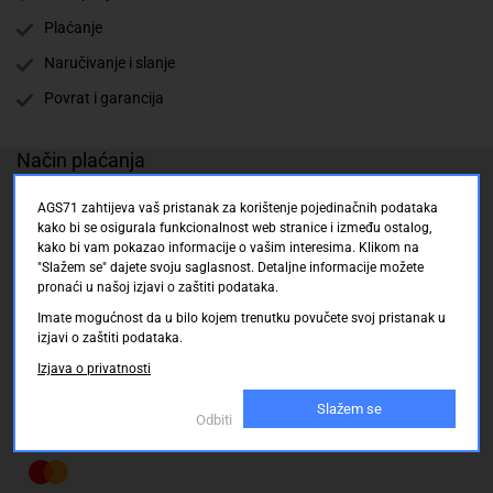
Plaćanje
Naručivanje i slanje
Povrat i garancija
Način plaćanja
AGS71 zahtijeva vaš pristanak za korištenje pojedinačnih podataka
kako bi se osigurala funkcionalnost web stranice i između ostalog,
kako bi vam pokazao informacije o vašim interesima. Klikom na
"Slažem se" dajete svoju saglasnost. Detaljne informacije možete
pronaći u našoj izjavi o zaštiti podataka.
Imate mogućnost da u bilo kojem trenutku povučete svoj pristanak u
izjavi o zaštiti podataka.
Izjava o privatnosti
Slažem se
Odbiti