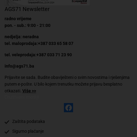
AGS71 Newsletter
radno vrijeme
pon. - sub.: 9:00 - 21:00
nedjelja: neradna
tel. maloprodaja:+387 033 65 58 07
tel. veleprodaja:+387 033 71 23 90
info@ags71.ba
Prijavite se sada. Budite obaviješteni o svim novostima i rješenjima
putem e-pošte. U bilo kojem trenutku možete prijavu besplatno
otkazati.
Više >>
Društveni mediji
Zaštita podataka
Sigurno plaćanje