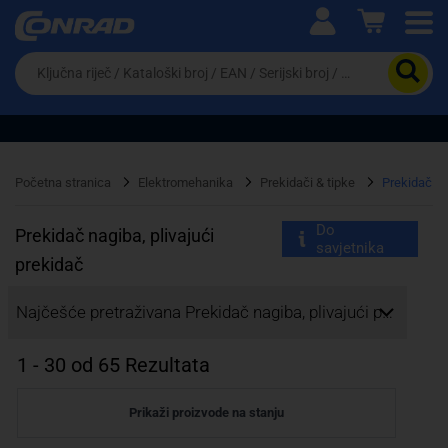
Ova postavka prilagođava asortiman proizvoda i
cijene vašim potrebama.
Da
biste
potražili
proizvod,
unesite
ključnu
Pravno lice
Fizičko lice
riječ,
Početna stranica
Elektromehanika
Prekidači & tipke
Prekidač na
kataloški
broj,
Do
EAN
Prekidač nagiba, plivajući
savjetnika
ili
prekidač
serijski
broj
Najčešće pretraživana Prekidač nagiba, plivajući prekidač:
1
-
30
od
65
Rezultata
Prikaži proizvode na stanju