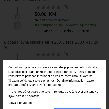
uklopniili isklopni kontakt,
(0)
58.00 KM
sa PDV
Troškovi dostave
Dostupno online (Skladište: Njemačka)
Dostava: 16.08.2026 do 22.08.2026
Elobau Plovna sklopka serije 203, viseća, 20301410 20
W
(0)
70.50 KM
sa PDV
Troškovi dostave
Conrad zahtijeva vaš pristanak za korištenje pojedinačnih podataka
kako bi se osigurala funkcionalnost web stranice i između ostalog,
Dostupno online (Skladište: Njemačka)
kako bi vam pokazao informacije o vašim interesima. Klikom na
Dostava: 16.08.2026 do 22.08.2026
"Slažem se" dajete svoju saglasnost. Detaljne informacije možete
pronaći u našoj izjavi o zaštiti podataka.
Gentech Prevjesna plovna sklopka za bočnu ugradnju
Imate mogućnost da u bilo kojem trenutku povučete svoj pristanak u
LS803-51uklopni ili isklopni
izjavi o zaštiti podataka.
(0)
Izjava o privatnosti
47.00 KM