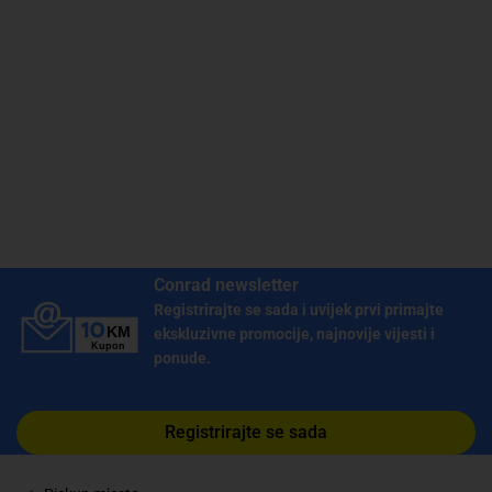
Conrad newsletter
Registrirajte se sada i uvijek prvi primajte
ekskluzivne promocije, najnovije vijesti i
ponude.
Registrirajte se sada