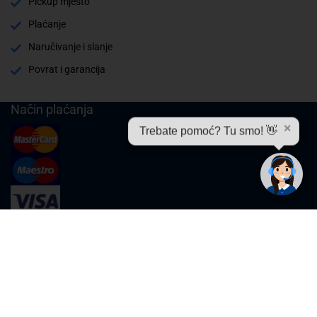
Pickup mjesto
Plaćanje
Naručivanje i slanje
Povrat i garancija
Način plaćanja
✕
Trebate pomoć? Tu smo! 👋