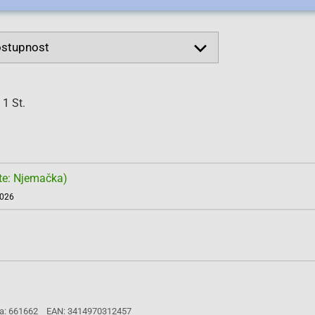
 1 St.
te: Njemačka)
2026
a: 661662
EAN: 3414970312457