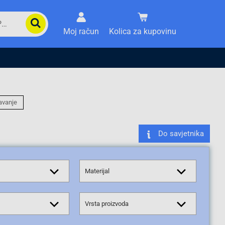
Moj račun
Kolica za kupovinu
avanje
Do savjetnika
Materijal
Vrsta proizvoda