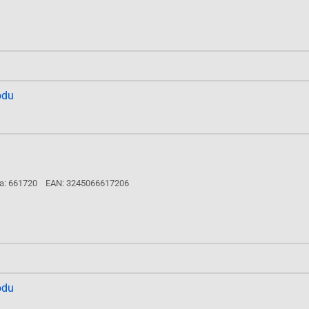
odu
a: 661720
EAN: 3245066617206
odu