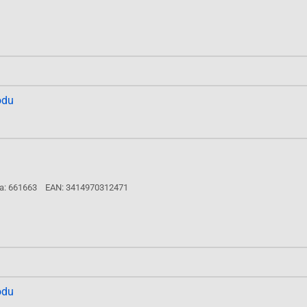
odu
a: 661663
EAN: 3414970312471
odu