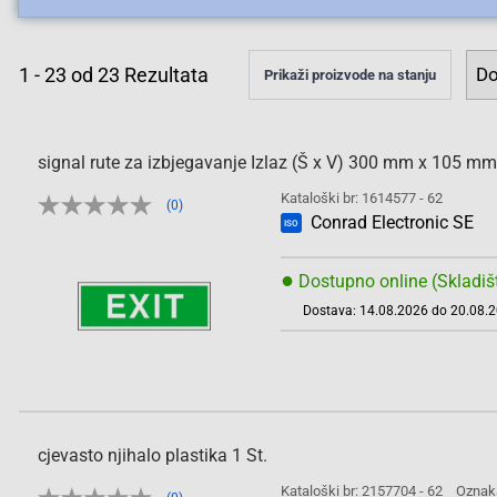
1
-
23
od
23
Rezultata
Prikaži proizvode na stanju
signal rute za izbjegavanje Izlaz (Š x V) 300 mm x 105 mm
Kataloški br: 1614577 - 62
(0)
Conrad Electronic SE
ISO
●
Dostupno online (Skladiš
Dostava: 14.08.2026 do 20.08.
cjevasto njihalo plastika 1 St.
Kataloški br: 2157704 - 62
Oznak