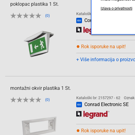
poklopac plastika 1 St.
Izjava o privatnosti
Kataloški br: 2157295 - 62
Oznak
(0)
Conrad Electronic SE
ISO
●
Rok isporuke na upit!
+ Više informacija o proizv
montažni okvir plastika 1 St.
Kataloški br: 2157297 - 62
Oznak
(0)
Conrad Electronic SE
ISO
●
Rok isporuke na upit!