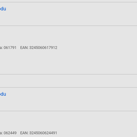
odu
a: 061791
EAN: 3245060617912
odu
a: 062449
EAN: 3245060624491