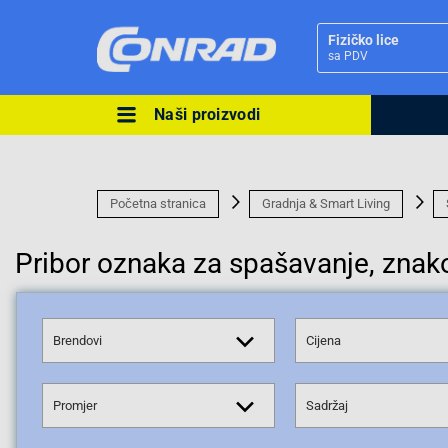
Fizičko lice
sa PDV
Naši proizvodi
Ova postavka prilagođava asorti
cijene vašim potrebama.
Početna stranica
Gradnja & Smart Living
Pribor oznaka za spašavanje, znako
Pravno lice
Brendovi
Cijena
Promjer
Sadržaj