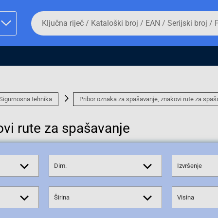
Da
biste
potražili
proizvod,
unesite
ključnu
man proizvoda i
riječ,
kataloški
broj,
EAN
Sigurnosna tehnika
Pribor oznaka za spašavanje, znakovi rute za spaš
ili
serijski
vi rute za spašavanje
broj
Fizičko lice
Dim.
Izvršenje
Širina
Visina