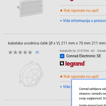
●
Rok isporuke na upit!
+ Više informacija o proizv
kabelska uvodnica čelik (Ø x V) 211 mm x 70 mm 211 mm 
Kataloški br: 2157294 - 62
Oznak
(0)
Conrad Electronic SE
ISO
●
Rok isporuke na upit!
+ Više informacija o proizv
Conrad zahtijeva va
stranice i između o
svoju saglasnost. De
Imate mogućnost da u