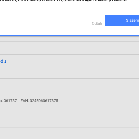
a: 061782
EAN: 3245060617820
Slažem
Odbiti
odu
a: 061787
EAN: 3245060617875