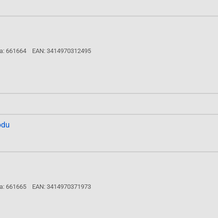
a: 661664
EAN: 3414970312495
odu
a: 661665
EAN: 3414970371973