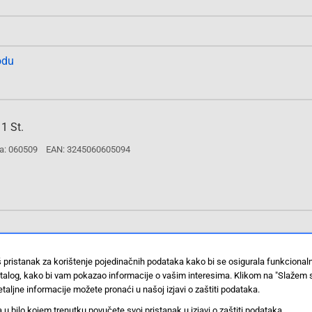
odu
1 St.
a: 060509
EAN: 3245060605094
odu
š pristanak za korištenje pojedinačnih podataka kako bi se osigurala funkciona
stalog, kako bi vam pokazao informacije o vašim interesima. Klikom na "Slažem 
taljne informacije možete pronaći u našoj izjavi o zaštiti podataka.
 bilo kojem trenutku povučete svoj pristanak u izjavi o zaštiti podataka.