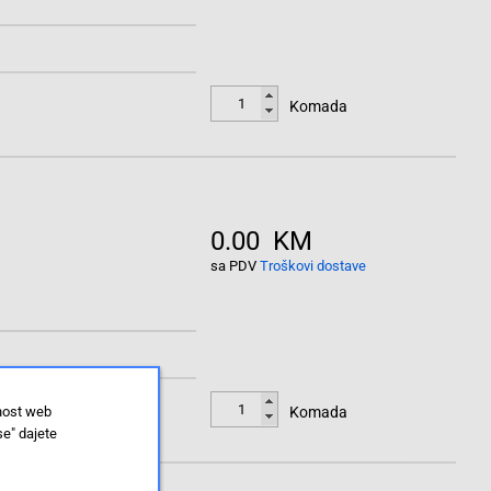
Komada
0.00 KM
sa PDV
Troškovi dostave
lnost web
Komada
se" dajete