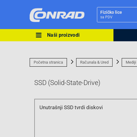
Fizičko lice
sa PDV
Naši proizvodi
Ova postavka prilagođava asorti
cijene vašim potrebama.
Početna stranica
Računala & Ured
Mediji
SSD (Solid-State-Drive)
Pravno lice
Unutrašnji SSD tvrdi diskovi