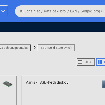
Da
biste
potražili
proizvod,
unesite
ključnu
man proizvoda i
riječ,
kataloški
broj,
EAN
 za pohranu podataka
SSD (Solid-State-Drive)
ili
serijski
broj
Lista
Fizičko lice
Vanjski SSD-tvrdi diskovi