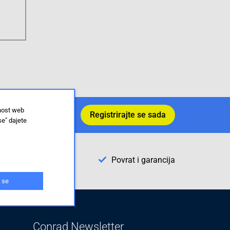
lnost web
Registrirajte se sada
e.
se" dajete
Povrat i garancija
 se
Conrad Newsletter