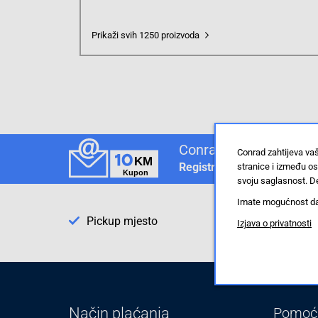
Prikaži svih 1250 proizvoda
Conrad newsletter
Conrad zahtijeva va
Registrirajte se sada i uvij
stranice i između o
svoju saglasnost. De
Imate mogućnost da u
Pickup mjesto
Izjava o privatnosti
Način plaćanja
Pomoć