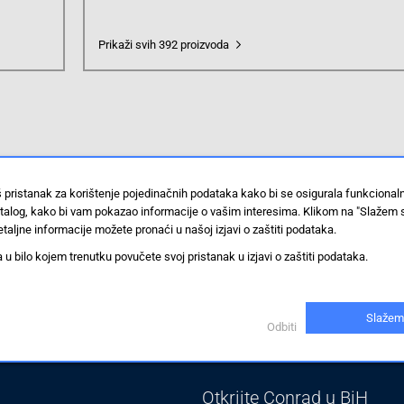
Prikaži svih 392 proizvoda
š pristanak za korištenje pojedinačnih podataka kako bi se osigurala funkciona
ek prvi primajte ekskluzivne promocije, najnovije vijesti i ponud
stalog, kako bi vam pokazao informacije o vašim interesima. Klikom na "Slažem 
taljne informacije možete pronaći u našoj izjavi o zaštiti podataka.
 bilo kojem trenutku povučete svoj pristanak u izjavi o zaštiti podataka.
Plaćanje
Naručivanje i slanje
Slažem
Odbiti
Otkrijte Conrad u BiH