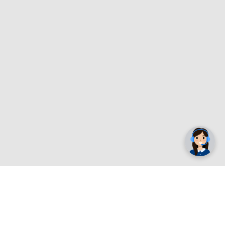
✕
Trebate pomoć? Tu smo! 👋