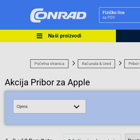
Fizičko lice
sa PDV
Naši proizvodi
Ova postavka prilagođava asorti
cijene vašim potrebama.
Početna stranica
Računala & Ured
Pribor
Akcija Pribor za Apple
Pravno lice
Cijena