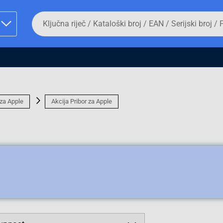
Da
biste
potražili
proizvod,
unesite
ključnu
man proizvoda i
riječ,
kataloški
broj,
EAN
 za Apple
Akcija Pribor za Apple
ili
serijski
broj
Fizičko lice