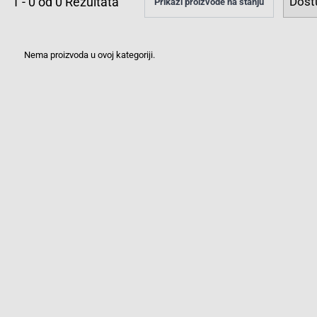
1
-
0
od
0
Rezultata
Prikaži proizvode na stanju
Nema proizvoda u ovoj kategoriji.