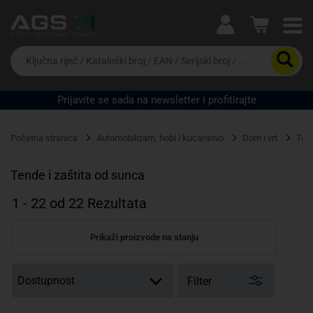
Ova postavka prilagođava asortiman proizvoda i
cijene vašim potrebama.
Da
biste
potražili
proizvod,
Prijavite se sada na newsletter i profitirajte
unesite
Pravno lice
Fizičko lice
ključnu
riječ,
Početna stranica
Automobilizam, hobi i kućanstvo
Dom i vrt
Tend
kataloški
broj,
EAN
Tende i zaštita od sunca
ili
serijski
1
-
22
od
22
Rezultata
broj
Prikaži proizvode na stanju
Filter