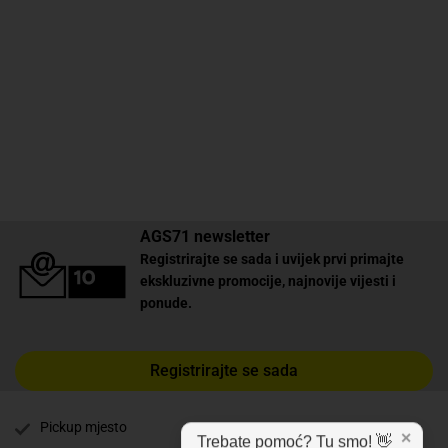
AGS71 newsletter
Registrirajte se sada i uvijek prvi primajte
ekskluzivne promocije, najnovije vijesti i
ponude.
Registrirajte se sada
Pickup mjesto
✕
Trebate pomoć? Tu smo! 👋