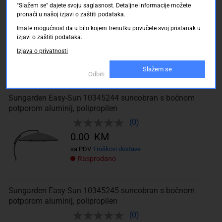
Sungarden Easy-Sun 10345205 suncobran s bočnom
"Slažem se" dajete svoju saglasnost. Detaljne informacije možete
potporom aluminij, polipropilen
pronaći u našoj izjavi o zaštiti podataka.
(0)
Imate mogućnost da u bilo kojem trenutku povučete svoj pristanak u
izjavi o zaštiti podataka.
0.00 KM
Izjava o privatnosti
sa PDV
Troškovi dostave
Rasprodano
Slažem se
Odbiti
Sungarden Easy-Sun 10345244 suncobran s bočnom
potporom aluminij, polipropilen
(0)
0.00 KM
sa PDV
Troškovi dostave
Rasprodano
Sungarden Easy-Sun 10345245 suncobran s bočnom
potporom aluminij, polipropilen
(0)