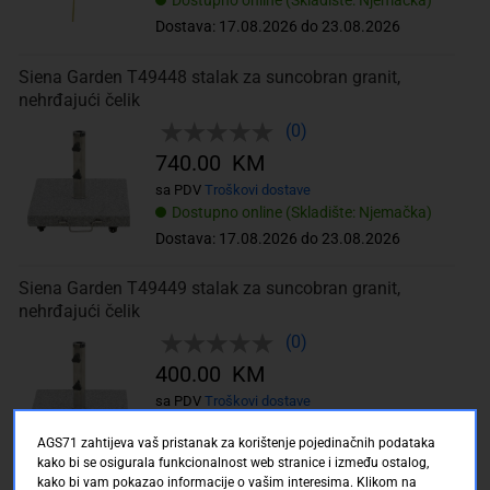
Dostupno online (Skladište: Njemačka)
Dostava: 17.08.2026 do 23.08.2026
Siena Garden T49448 stalak za suncobran granit,
nehrđajući čelik
(0)
740.00 KM
sa PDV
Troškovi dostave
Dostupno online (Skladište: Njemačka)
Dostava: 17.08.2026 do 23.08.2026
Siena Garden T49449 stalak za suncobran granit,
nehrđajući čelik
(0)
400.00 KM
sa PDV
Troškovi dostave
Dostupno online (Skladište: Njemačka)
AGS71 zahtijeva vaš pristanak za korištenje pojedinačnih podataka
Dostava: 17.08.2026 do 23.08.2026
kako bi se osigurala funkcionalnost web stranice i između ostalog,
kako bi vam pokazao informacije o vašim interesima. Klikom na