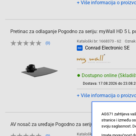
+ Više informacija o proizv
Pretinac za odlaganje Pogodno za seriju: myWall HD 5 L 
Kataloški br: 1668373 - 62
Oznak
(0)
Conrad Electronic SE
ISO
●
Dostupno online (Skladiš
Dostava: 17.08.2026 do 23.08.
+ Više informacija o proizv
AGS71 zahtijeva vaš
stranice i između o
AV nosač za uređaje Pogodno za seriju: Univerzalni LogiLi
svoju saglasnost. De
Kataloški br: 1651169 - 62
Oznak
Imate mogućnost da u