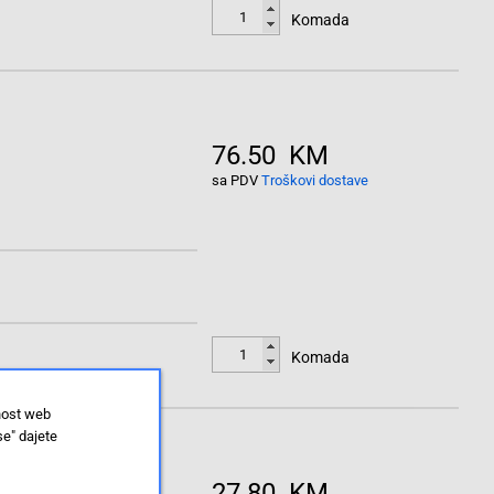
Komada
76.50 KM
sa PDV
Troškovi dostave
Komada
nost web
se" dajete
27.80 KM