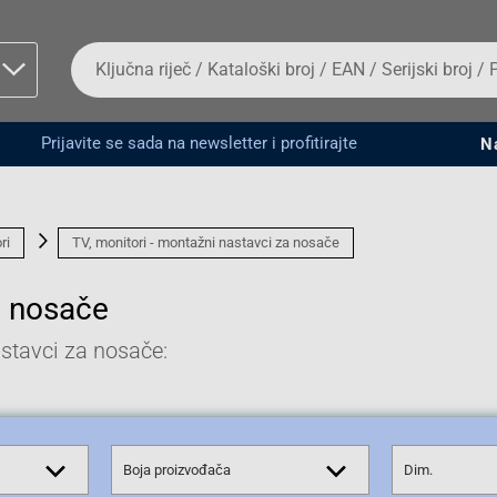
Da
biste
potražili
proizvod,
unesite
Prijavite se sada na newsletter i profitirajte
N
ključnu
man proizvoda i
riječ,
kataloški
broj,
EAN
ri
TV, monitori - montažni nastavci za nosače
ili
serijski
a nosače
broj
stavci za nosače:
Fizičko lice
Boja proizvođača
Dim.