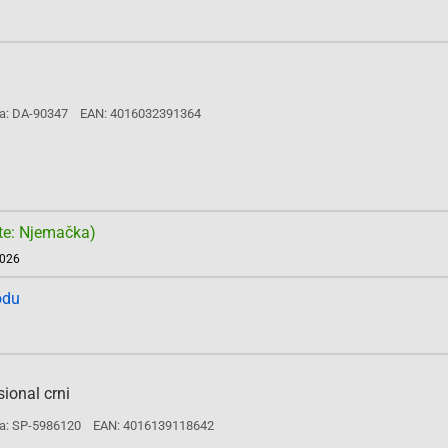
a: DA-90347
EAN: 4016032391364
te: Njemačka)
2026
odu
ional crni
a: SP-5986120
EAN: 4016139118642