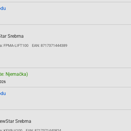
odu
Star Srebrna
a: FPMA-LIFT100
EAN: 8717371444389
te: Njemačka)
2026
odu
NewStar Srebrna
a: KEYB-V100
EAN: 8717371440824