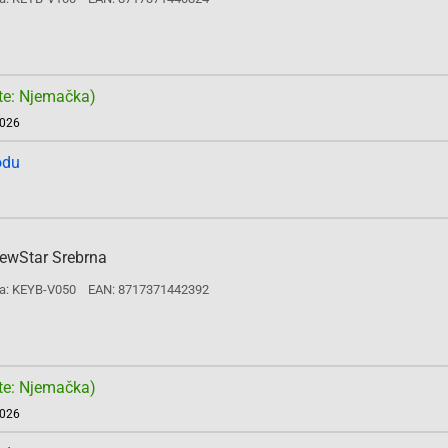
te: Njemačka)
2026
odu
NewStar Srebrna
a: KEYB-V050
EAN: 8717371442392
te: Njemačka)
2026