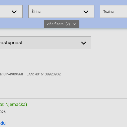
Širina
Težina
Više filtera
(2)
a: SP-4909568
EAN: 4016138923902
te: Njemačka)
2026
odu