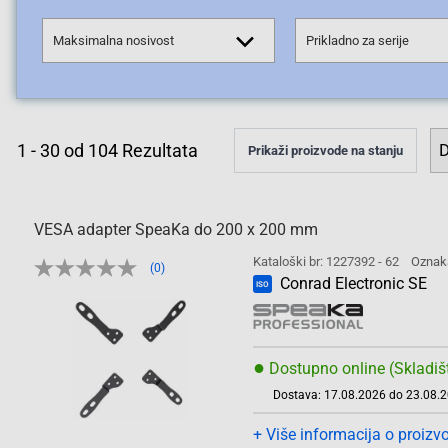
Maksimalna nosivost
Prikladno za serije
1
-
30
od
104
Rezultata
Prikaži proizvode na stanju
VESA adapter SpeaKa do 200 x 200 mm
Kataloški br: 1227392 - 62
Oznak
(0)
Conrad Electronic SE
ISO
●
Dostupno online (Skladiš
Dostava: 17.08.2026 do 23.08.
+ Više informacija o proizv