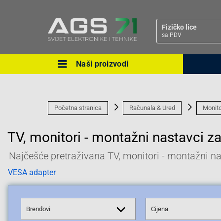
Fizičko lice
sa PDV
Naši proizvodi
Ova postavka prilagođava asorti
cijene vašim potrebama.
Početna stranica
Računala & Ured
Monito
TV, monitori - montažni nastavci z
Najčešće pretraživana TV, monitori - montažni na
Pravno lice
VESA adapter
Brendovi
Cijena