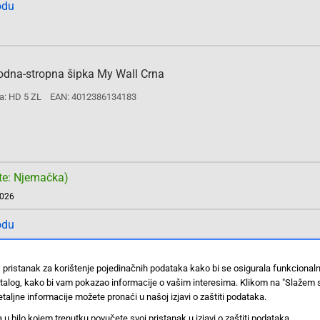
odu
podna-stropna šipka My Wall Crna
a: HD 5 ZL
EAN: 4012386134183
te: Njemačka)
2026
odu
 pristanak za korištenje pojedinačnih podataka kako bi se osigurala funkcional
stalog, kako bi vam pokazao informacije o vašim interesima. Klikom na "Slažem 
nk Crna
taljne informacije možete pronaći u našoj izjavi o zaštiti podataka.
a: BP0049
EAN: 4052792046540
 bilo kojem trenutku povučete svoj pristanak u izjavi o zaštiti podataka.