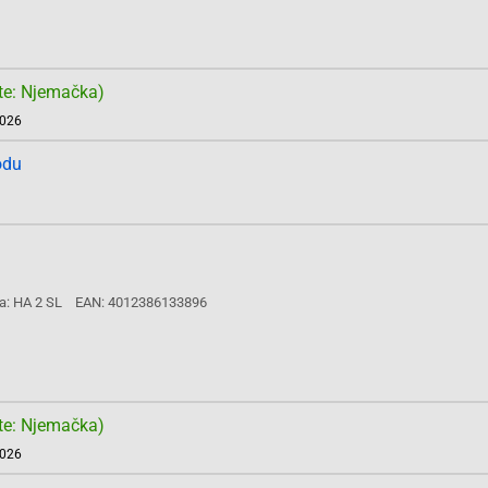
te: Njemačka)
2026
odu
a: HA 2 SL
EAN: 4012386133896
te: Njemačka)
2026