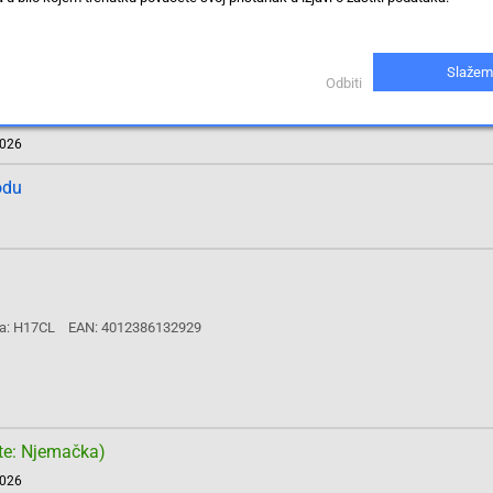
Slažem
Odbiti
te: Njemačka)
2026
odu
a: H17CL
EAN: 4012386132929
te: Njemačka)
2026