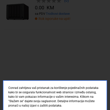
(0)
0.00 KM
sa PDV
Troškovi dostave
Rok isporuke na upit!
Conrad zahtijeva vaš pristanak za korištenje pojedinačnih podataka
kako bi se osigurala funkcionalnost web stranice i između ostalog,
kako bi vam pokazao informacije o vašim interesima. Klikom na
"Slažem se" dajete svoju saglasnost. Detaljne informacije možete
pronaći u našoj izjavi o zaštiti podataka.