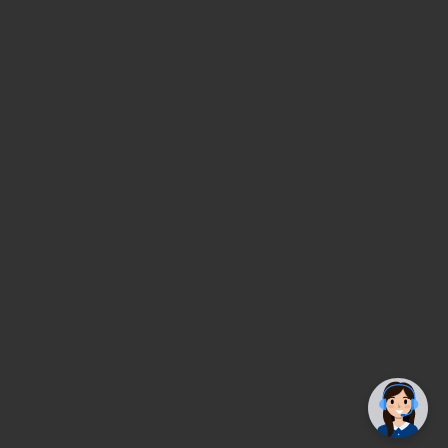
✕
Trebate pomoć? Tu smo! 👋