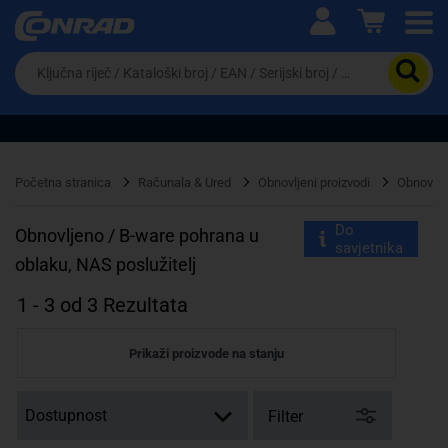
Ova postavka prilagođava asortiman proizvoda i
cijene vašim potrebama.
Da
biste
potražili
proizvod,
unesite
ključnu
Pravno lice
Fizičko lice
riječ,
Početna stranica
Računala & Ured
Obnovljeni proizvodi
Obnovljen
kataloški
broj,
Do
EAN
Obnovljeno / B-ware pohrana u
savjetnika
ili
oblaku, NAS poslužitelj
serijski
broj
1
-
3
od
3
Rezultata
Prikaži proizvode na stanju
Filter