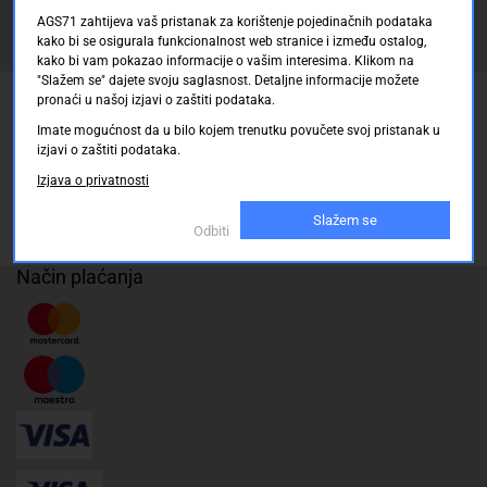
AGS71 zahtijeva vaš pristanak za korištenje pojedinačnih podataka
kako bi se osigurala funkcionalnost web stranice i između ostalog,
Registrirajte se sada
kako bi vam pokazao informacije o vašim interesima. Klikom na
"Slažem se" dajete svoju saglasnost. Detaljne informacije možete
pronaći u našoj izjavi o zaštiti podataka.
Pickup mjesto
Imate mogućnost da u bilo kojem trenutku povučete svoj pristanak u
Plaćanje
izjavi o zaštiti podataka.
Naručivanje i slanje
Izjava o privatnosti
Povrat i garancija
Slažem se
Odbiti
Način plaćanja