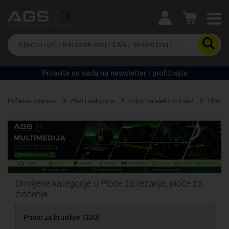
Ova postavka prilagođava asortiman proizvoda i
cijene vašim potrebama.
Da
biste
potražili
proizvod,
Prijavite se sada na newsletter i profitirajte
unesite
Pravno lice
Fizičko lice
ključnu
riječ,
Početna stranica
Alati i radionica
Pribor za električni alat
Ploče z
kataloški
broj,
EAN
ili
serijski
broj
Omiljene kategorije u Ploče za rezanje, ploče za
čišćenje
Pribor za brusilice
(330)