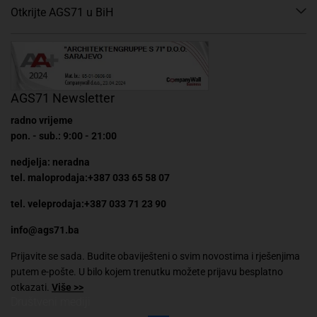
Otkrijte AGS71 u BiH
AGS71 Newsletter
radno vrijeme
pon. - sub.: 9:00 - 21:00
nedjelja: neradna
tel. maloprodaja:+387 033 65 58 07
tel. veleprodaja:+387 033 71 23 90
info@ags71.ba
Prijavite se sada. Budite obaviješteni o svim novostima i rješenjima
putem e-pošte. U bilo kojem trenutku možete prijavu besplatno
otkazati.
Više >>
Društveni mediji