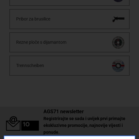
Pribor za brusilice
Rezne ploče s dijamantom
Trennscheiben
AGS71 newsletter
Registrirajte se sada i uvijek prvi primajte
ekskluzivne promocije, najnovije vijesti i
ponude.