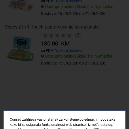
sa PDV
Troškovi dostave
Dostupno online (Skladište: Njemačka)
Dostava: 15.08.2026 do 21.08.2026
Vedes 2-in-1 Touch-Laptop učenje na računalu
(0)
130.00 KM
sa PDV
Troškovi dostave
Dostupno online (Skladište: Njemačka)
Dostava: 15.08.2026 do 21.08.2026
Conrad zahtijeva vaš pristanak za korištenje pojedinačnih podataka
kako bi se osigurala funkcionalnost web stranice i između ostalog,