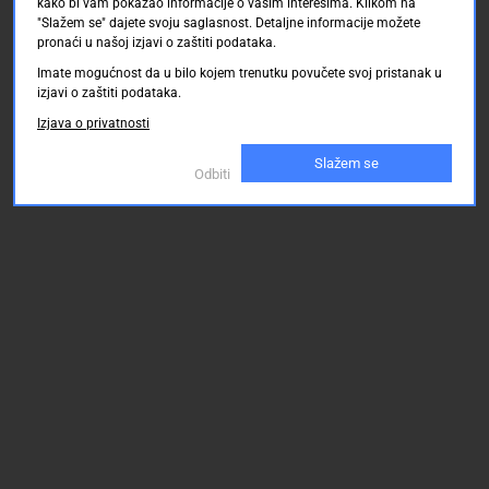
kako bi vam pokazao informacije o vašim interesima. Klikom na
"Slažem se" dajete svoju saglasnost. Detaljne informacije možete
pronaći u našoj izjavi o zaštiti podataka.
Imate mogućnost da u bilo kojem trenutku povučete svoj pristanak u
izjavi o zaštiti podataka.
Izjava o privatnosti
Slažem se
Odbiti