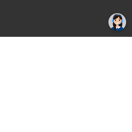
Conrad newsletter
Registrirajte se sada i uvijek prvi primajte
ekskluzivne promocije, najnovije vijesti i
ponude.
Registrirajte se sada
Pickup mjesto
Plaćanje
Naručivanje i slanje
Povrat i garancija