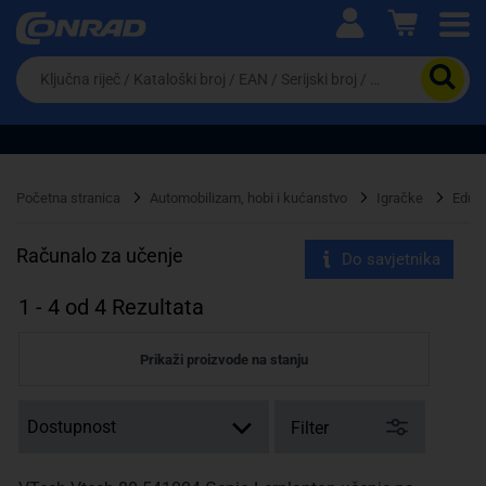
Ova postavka prilagođava asortiman proizvoda i
cijene vašim potrebama.
Da
biste
potražili
proizvod,
unesite
ključnu
Pravno lice
Fizičko lice
riječ,
Početna stranica
Automobilizam, hobi i kućanstvo
Igračke
Eduka
kataloški
broj,
EAN
Računalo za učenje
Do savjetnika
ili
serijski
1
-
4
od
4
Rezultata
broj
Prikaži proizvode na stanju
Filter