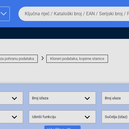
Da
biste
potražili
proizvod,
unesite
ključnu
man proizvoda i
riječ,
kataloški
broj,
EAN
 za pohranu podataka
Kloneri podataka, kopirne stanice
ili
serijski
broj
Fizičko lice
Broj izlaza
Broj ulaza
Izbriši funkciju
Sučelja (izlaz)