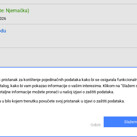
te: Njemačka)
2026
odu
 IQ 112
EAN: 4016138819441
š pristanak za korištenje pojedinačnih podataka kako bi se osigurala funkciona
stalog, kako bi vam pokazao informacije o vašim interesima. Klikom na "Slažem 
taljne informacije možete pronaći u našoj izjavi o zaštiti podataka.
 bilo kojem trenutku povučete svoj pristanak u izjavi o zaštiti podataka.
te: Njemačka)
2026
Slažem
Odbiti
odu