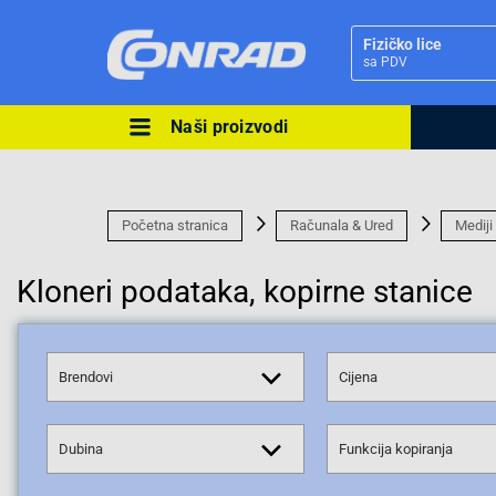
Fizičko lice
sa PDV
Naši proizvodi
Ova postavka prilagođava asorti
cijene vašim potrebama.
Početna stranica
Računala & Ured
Mediji
Kloneri podataka, kopirne stanice
Pravno lice
Brendovi
Cijena
Dubina
Funkcija kopiranja