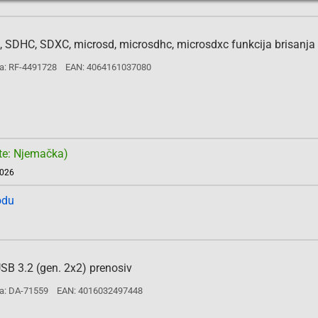
 SDHC, SDXC, microsd, microsdhc, microsdxc funkcija brisanja
a: RF-4491728
EAN: 4064161037080
te: Njemačka)
2026
odu
B 3.2 (gen. 2x2) prenosiv
a: DA-71559
EAN: 4016032497448