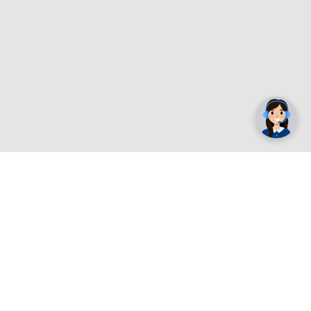
✕
Trebate pomoć? Tu smo! 👋
Registrirajte se sada
e.
Povrat i garancija