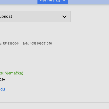
Više filtera
(2)
a: RF-3390044
EAN: 4053199551040
te: Njemačka)
2026
odu