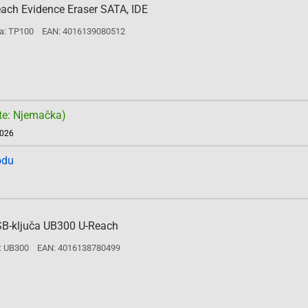
each Evidence Eraser SATA, IDE
a: TP100
EAN: 4016139080512
te: Njemačka)
2026
odu
 USB-ključa UB300 U-Reach
: UB300
EAN: 4016138780499