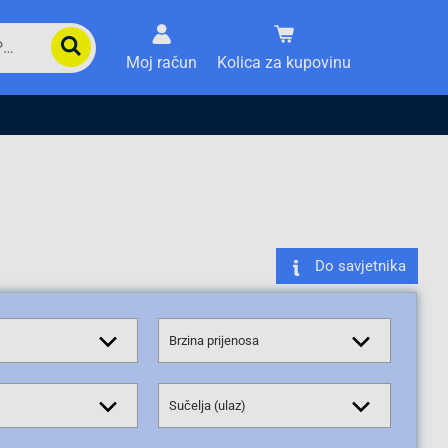
Moj račun
Kolica za kupovinu
Do savjetnika
Brzina prijenosa
Sučelja (ulaz)