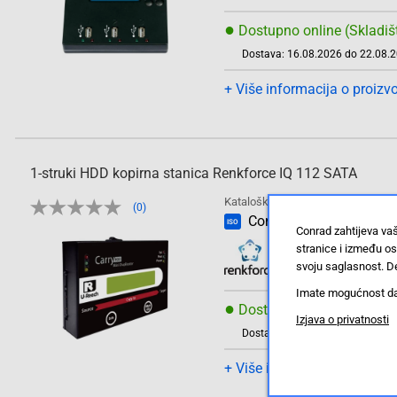
●
Dostupno online (Skladiš
Dostava: 16.08.2026 do 22.08.
+ Više informacija o proizv
1-struki HDD kopirna stanica Renkforce IQ 112 SATA
Kataloški br: 408868 - 62
Oznaka:
(0)
Conrad Electronic SE
ISO
Conrad zahtijeva va
stranice i između o
svoju saglasnost. De
Imate mogućnost da u
●
Dostupno online (Skladiš
Izjava o privatnosti
Dostava: 16.08.2026 do 22.08.
+ Više informacija o proizv