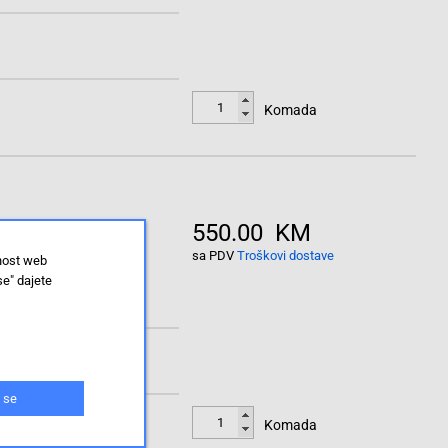
Komada
550.00 KM
sa PDV
Troškovi dostave
lnost web
se" dajete
 se
Komada