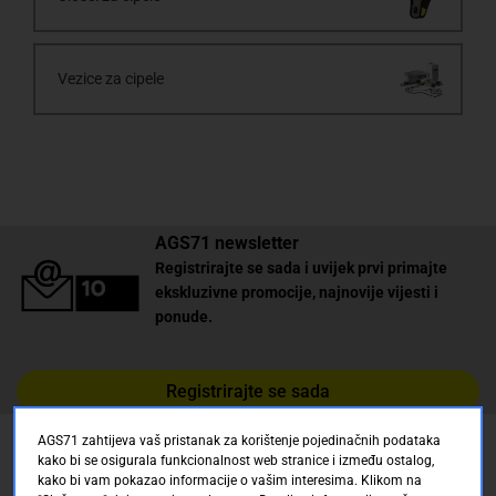
Vezice za cipele
AGS71 newsletter
Registrirajte se sada i uvijek prvi primajte
ekskluzivne promocije, najnovije vijesti i
ponude.
Registrirajte se sada
AGS71 zahtijeva vaš pristanak za korištenje pojedinačnih podataka
Pickup mjesto
kako bi se osigurala funkcionalnost web stranice i između ostalog,
kako bi vam pokazao informacije o vašim interesima. Klikom na
Plaćanje