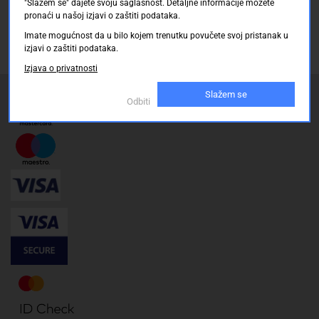
"Slažem se" dajete svoju saglasnost. Detaljne informacije možete
pronaći u našoj izjavi o zaštiti podataka.
Naručivanje i slanje
Imate mogućnost da u bilo kojem trenutku povučete svoj pristanak u
Povrat i garancija
izjavi o zaštiti podataka.
Izjava o privatnosti
Način plaćanja
Slažem se
Odbiti