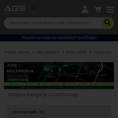
Ova postavka prilagođava asortiman proizvoda i
cijene vašim potrebama.
Da
biste
potražili
proizvod,
Prijavite se sada na newsletter i profitirajte
unesite
Pravno lice
Fizičko lice
ključnu
riječ,
Početna stranica
Alati i radionica
Radna zaštita
Zaštita nogu
kataloški
broj,
EAN
ili
serijski
broj
Omiljene kategorije u Zaštita nogu
Ulošci za cipele
(20)