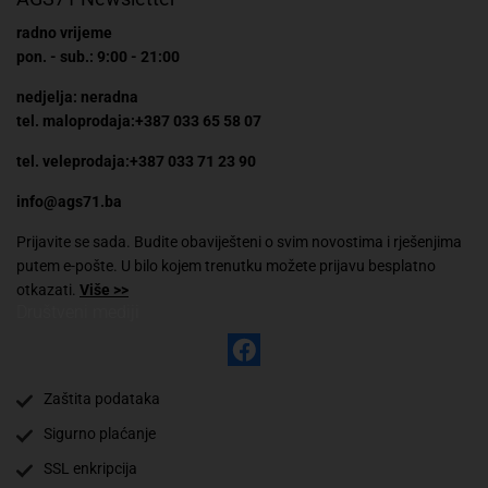
radno vrijeme
pon. - sub.: 9:00 - 21:00
nedjelja: neradna
tel. maloprodaja:+387 033 65 58 07
tel. veleprodaja:+387 033 71 23 90
info@ags71.ba
Prijavite se sada. Budite obaviješteni o svim novostima i rješenjima
putem e-pošte. U bilo kojem trenutku možete prijavu besplatno
otkazati.
Više >>
Društveni mediji
Zaštita podataka
Sigurno plaćanje
✕
Trebate pomoć? Tu smo! 👋
SSL enkripcija