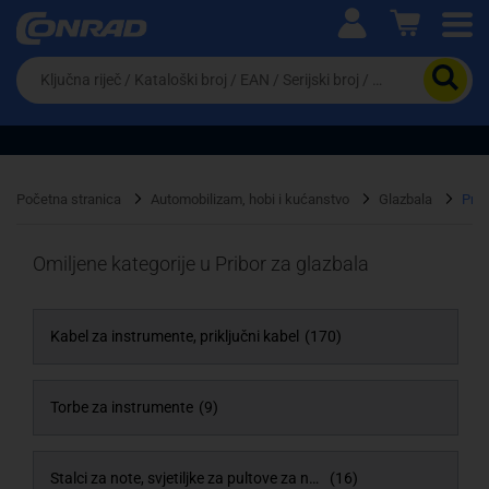
Ova postavka prilagođava asortiman proizvoda i
cijene vašim potrebama.
Da
biste
potražili
proizvod,
unesite
ključnu
Pravno lice
Fizičko lice
riječ,
Početna stranica
Automobilizam, hobi i kućanstvo
Glazbala
Prib
kataloški
broj,
EAN
Omiljene kategorije u Pribor za glazbala
ili
serijski
broj
Kabel za instrumente, priključni kabel
(170)
Torbe za instrumente
(9)
Stalci za note, svjetiljke za pultove za note
(16)