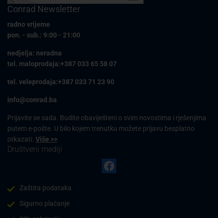
Conrad Newsletter
radno vrijeme
pon. - sub.: 9:00 - 21:00
nedjelja: neradna
tel. maloprodaja:+387 033 65 58 07
tel. veleprodaja:+387 033 71 23 90
info@conrad.ba
Prijavite se sada. Budite obaviješteni o svim novostima i rješenjima
putem e-pošte. U bilo kojem trenutku možete prijavu besplatno
otkazati.
Više >>
Društveni mediji
Zaštita podataka
Sigurno plaćanje