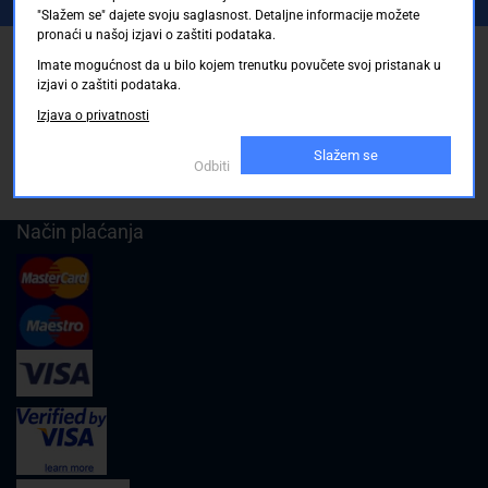
Registrirajte se sada
"Slažem se" dajete svoju saglasnost. Detaljne informacije možete
pronaći u našoj izjavi o zaštiti podataka.
Pickup mjesto
Imate mogućnost da u bilo kojem trenutku povučete svoj pristanak u
izjavi o zaštiti podataka.
Plaćanje
Izjava o privatnosti
Naručivanje i slanje
Slažem se
Odbiti
Povrat i garancija
Način plaćanja