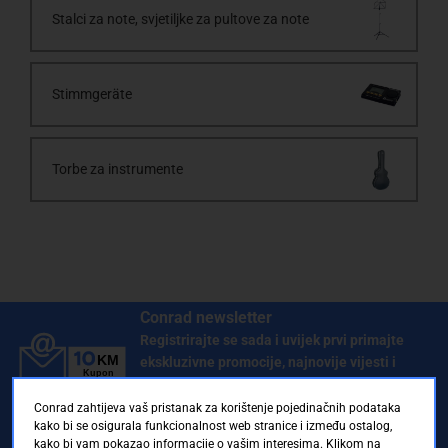
Stalci za note, svjetiljke za pultove za note
Stimmgeräte
Torbe za instrumente
Conrad newsletter
Registrirajte se sada i uvijek prvi primajte
ekskluzivne promocije, najnovije vijesti i
ponude.
Conrad zahtijeva vaš pristanak za korištenje pojedinačnih podataka
kako bi se osigurala funkcionalnost web stranice i između ostalog,
kako bi vam pokazao informacije o vašim interesima. Klikom na