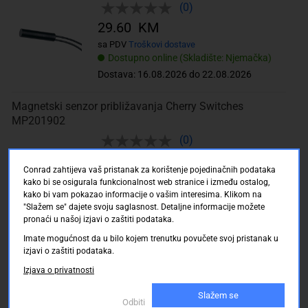
(0)
29.60 KM
sa PDV
Troškovi dostave
Dostupno online (Skladište: Njemačka)
Dostava: 16.08.2026 do 22.08.2026
Magnetski senzor približavanja Cherry Switches
MP201902
(0)
32.50 KM
Conrad zahtijeva vaš pristanak za korištenje pojedinačnih podataka
sa PDV
Troškovi dostave
kako bi se osigurala funkcionalnost web stranice i između ostalog,
Dostupno online (Skladište: Njemačka)
kako bi vam pokazao informacije o vašim interesima. Klikom na
"Slažem se" dajete svoju saglasnost. Detaljne informacije možete
Dostava: 16.08.2026 do 22.08.2026
pronaći u našoj izjavi o zaštiti podataka.
Magnetski senzor približavanja Cherry Switches
Imate mogućnost da u bilo kojem trenutku povučete svoj pristanak u
izjavi o zaštiti podataka.
MP201802
Izjava o privatnosti
(0)
32.50 KM
Slažem se
Odbiti