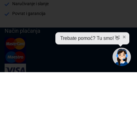
Naručivanje i slanje
Povrat i garancija
Način plaćanja
✕
Trebate pomoć? Tu smo! 👋
Cijene , uvjeti plaćanja
Možete izabrati jednu od sljedećih opcija načina plaćanja: