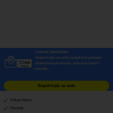
Conrad newsletter
Registrirajte se sada i uvijek prvi primajte
ekskluzivne promocije, najnovije vijesti i
ponude.
Registrirajte se sada
Pickup mjesto
Plaćanje