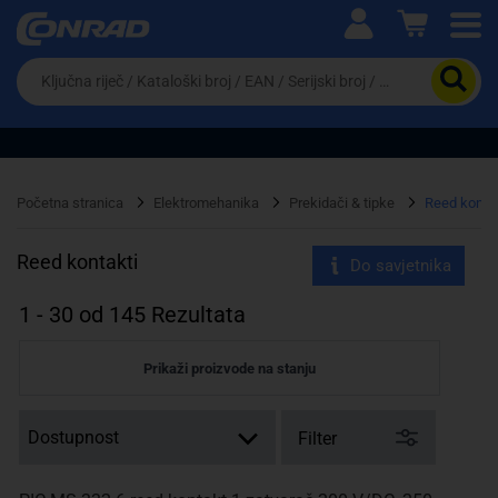
Ova postavka prilagođava asortiman proizvoda i
cijene vašim potrebama.
Da
biste
potražili
proizvod,
unesite
ključnu
Pravno lice
Fizičko lice
riječ,
Početna stranica
Elektromehanika
Prekidači & tipke
Reed kontak
kataloški
broj,
EAN
Reed kontakti
Do savjetnika
ili
serijski
1
-
30
od
145
Rezultata
broj
Prikaži proizvode na stanju
Filter