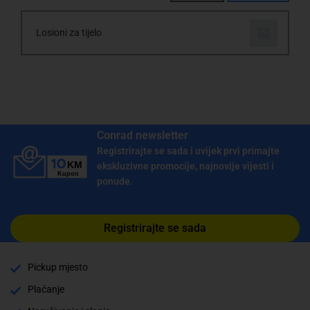
Losioni za tijelo
Conrad newsletter
Registrirajte se sada i uvijek prvi primajte
ekskluzivne promocije, najnovije vijesti i
ponude.
Registrirajte se sada
Pickup mjesto
Plaćanje