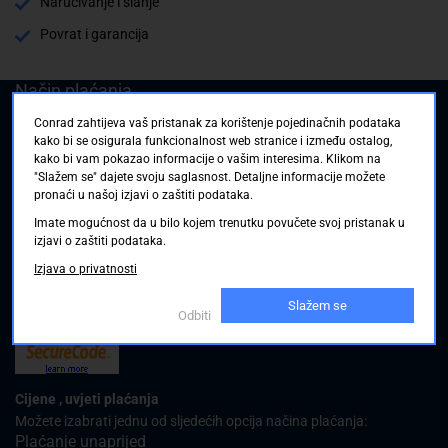
Naručivanje i slanje
Povrat i garancija
Način plaćanja
Conrad zahtijeva vaš pristanak za korištenje pojedinačnih podataka
kako bi se osigurala funkcionalnost web stranice i između ostalog,
kako bi vam pokazao informacije o vašim interesima. Klikom na
"Slažem se" dajete svoju saglasnost. Detaljne informacije možete
pronaći u našoj izjavi o zaštiti podataka.
Imate mogućnost da u bilo kojem trenutku povučete svoj pristanak u
izjavi o zaštiti podataka.
Izjava o privatnosti
Slažem se
Odbiti
Cijene , uvjeti plaćanja
Možete izabrati jednu od sljedećih opcija načina plaćanja:
Plaćanje unaprijed