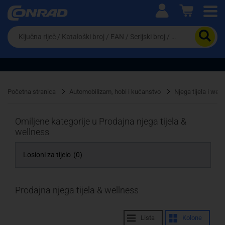
Ova postavka prilagođava asortiman proizvoda i
cijene vašim potrebama.
Da
biste
potražili
proizvod,
unesite
ključnu
Pravno lice
Fizičko lice
riječ,
Početna stranica
Automobilizam, hobi i kućanstvo
Njega tijela i wel
kataloški
broj,
EAN
Omiljene kategorije u Prodajna njega tijela &
ili
wellness
serijski
broj
Losioni za tijelo
(0)
Prodajna njega tijela & wellness
Lista
Kolone