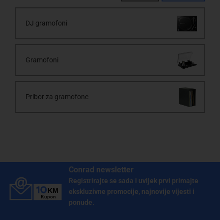
DJ gramofoni
Gramofoni
Pribor za gramofone
Conrad newsletter
Registrirajte se sada i uvijek prvi primajte
ekskluzivne promocije, najnovije vijesti i
ponude.