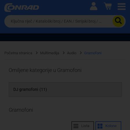
Ova postavka prilagođava asortiman proizvoda i
cijene vašim potrebama.
Da
biste
potražili
proizvod,
unesite
ključnu
Pravno lice
Fizičko lice
riječ,
Početna stranica
Multimedija
Audio
Gramofoni
kataloški
broj,
EAN
Omiljene kategorije u Gramofoni
ili
serijski
broj
DJ gramofoni
(11)
Gramofoni
Lista
Kolone