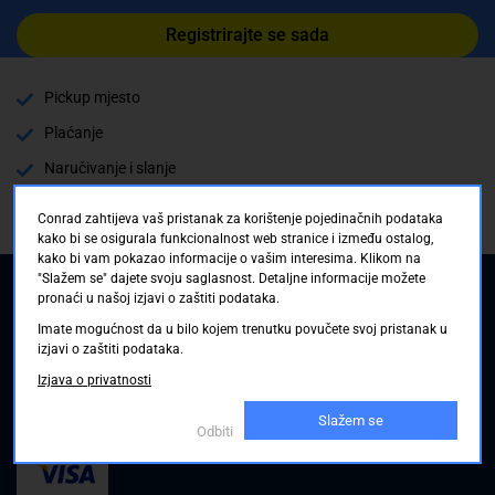
Registrirajte se sada
Pickup mjesto
Plaćanje
Naručivanje i slanje
Povrat i garancija
Conrad zahtijeva vaš pristanak za korištenje pojedinačnih podataka
kako bi se osigurala funkcionalnost web stranice i između ostalog,
kako bi vam pokazao informacije o vašim interesima. Klikom na
Način plaćanja
"Slažem se" dajete svoju saglasnost. Detaljne informacije možete
pronaći u našoj izjavi o zaštiti podataka.
Imate mogućnost da u bilo kojem trenutku povučete svoj pristanak u
izjavi o zaštiti podataka.
Izjava o privatnosti
Slažem se
Odbiti