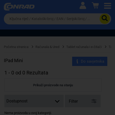
Ova postavka prilagođava asortiman proizvoda i
cijene vašim potrebama.
Da
biste
potražili
proizvod,
unesite
ključnu
Pravno lice
Fizičko lice
riječ,
Početna stranica
Računala & Ured
Tablet računala i e-čitači
Tabl
kataloški
broj,
EAN
IPad Mini
Do savjetnika
ili
serijski
1
-
0
od
0
Rezultata
broj
Prikaži proizvode na stanju
Filter
Nema proizvoda u ovoj kategoriji.