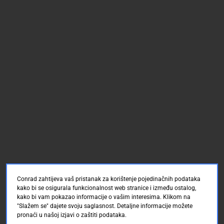
Conrad zahtijeva vaš pristanak za korištenje pojedinačnih podataka
kako bi se osigurala funkcionalnost web stranice i između ostalog,
kako bi vam pokazao informacije o vašim interesima. Klikom na
"Slažem se" dajete svoju saglasnost. Detaljne informacije možete
pronaći u našoj izjavi o zaštiti podataka.