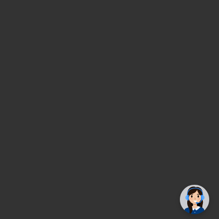
✕
Trebate pomoć? Tu smo! 👋