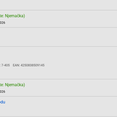
te: Njemačka)
2026
: 7-405
EAN: 4250838509145
te: Njemačka)
2026
odu