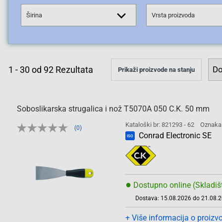
Širina
Vrsta proizvoda
1
-
30
od
92
Rezultata
Prikaži proizvode na stanju
Soboslikarska strugalica i nož T5070A 050 C.K. 50 mm
Kataloški br: 821293 - 62
Oznaka
(0)
Conrad Electronic SE
ISO
●
Dostupno online (Skladiš
Dostava: 15.08.2026 do 21.08.
+ Više informacija o proizv