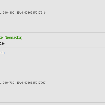
a: 9104300
EAN: 4036535017516
te: Njemačka)
2026
odu
a: 9104730
EAN: 4036535017967