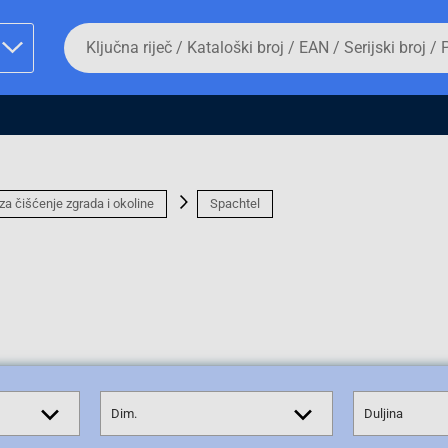
Da
biste
potražili
proizvod,
unesite
ključnu
man proizvoda i
riječ,
kataloški
broj,
EAN
za čišćenje zgrada i okoline
Spachtel
ili
serijski
broj
Fizičko lice
Dim.
Duljina