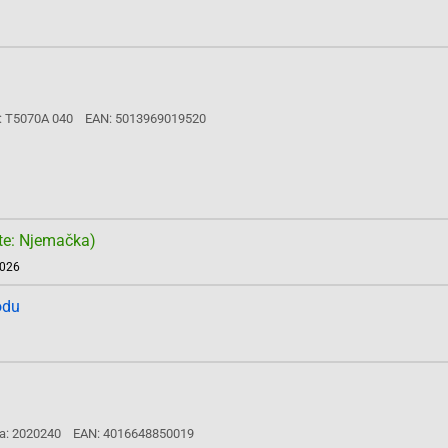
: T5070A 040
EAN: 5013969019520
te: Njemačka)
2026
odu
a: 2020240
EAN: 4016648850019