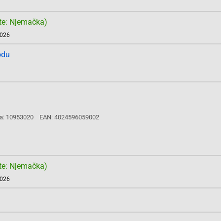
te: Njemačka)
2026
odu
a: 10953020
EAN: 4024596059002
te: Njemačka)
2026