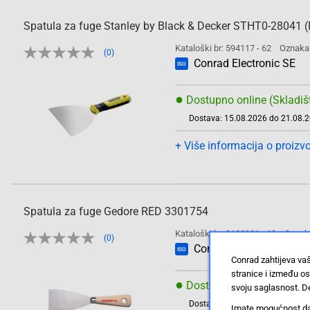
Spatula za fuge Stanley by Black & Decker STHT0-28041
Kataloški br: 594117 - 62
Oznaka
(0)
Conrad Electronic SE
ISO
●
Dostupno online (Skladiš
Dostava: 15.08.2026 do 21.08.
+ Više informacija o proizv
Spatula za fuge Gedore RED 3301754
Kataloški br: 2188991 - 62
Oznak
(0)
Conrad Electronic SE
ISO
Conrad zahtijeva va
stranice i između o
●
Dostupno online (Skladiš
svoju saglasnost. De
Dostava: 15.08.2026 do 21.08.
Imate mogućnost da u