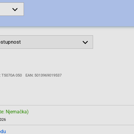
: T5070A 050
EAN: 5013969019537
te: Njemačka)
2026
odu