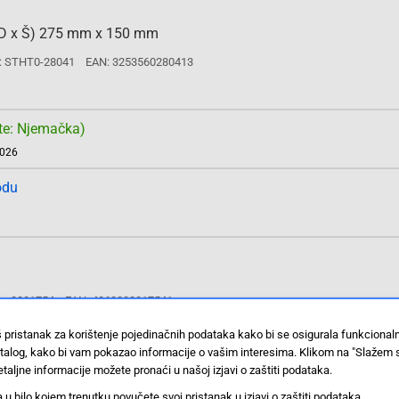
 (D x Š) 275 mm x 150 mm
: STHT0-28041
EAN: 3253560280413
te: Njemačka)
2026
odu
a: 3301754
EAN: 4060833017541
š pristanak za korištenje pojedinačnih podataka kako bi se osigurala funkciona
stalog, kako bi vam pokazao informacije o vašim interesima. Klikom na "Slažem 
te: Njemačka)
taljne informacije možete pronaći u našoj izjavi o zaštiti podataka.
2026
 bilo kojem trenutku povučete svoj pristanak u izjavi o zaštiti podataka.