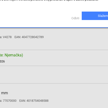
Slažem
Odbiti
a: V4278
EAN: 4047728042789
te: Njemačka)
2026
60 mm
a: 77070000
EAN: 4018754048588