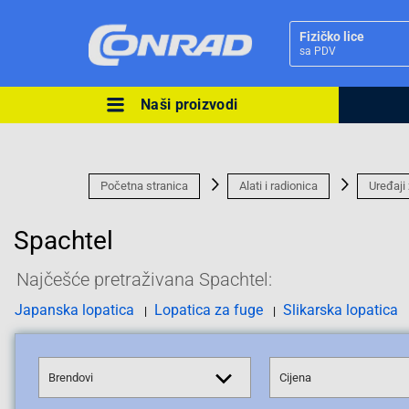
Fizičko lice
sa PDV
Naši proizvodi
Ova postavka prilagođava asorti
cijene vašim potrebama.
Početna stranica
Alati i radionica
Uređaji 
Spachtel
Najčešće pretraživana Spachtel:
Pravno lice
Japanska lopatica
Lopatica za fuge
Slikarska lopatica
Brendovi
Cijena