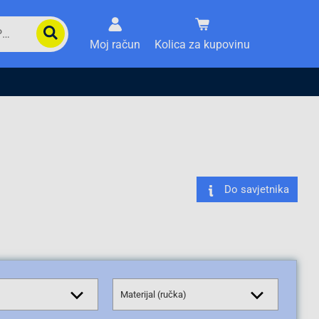
Moj račun
Kolica za kupovinu
Do savjetnika
Materijal (ručka)