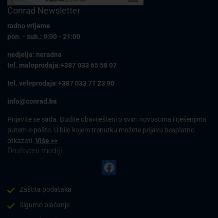
Conrad Newsletter
radno vrijeme
pon. - sub.: 9:00 - 21:00
nedjelja: neradna
tel. maloprodaja:+387 033 65 58 07
tel. veleprodaja:+387 033 71 23 90
info@conrad.ba
Prijavite se sada. Budite obaviješteni o svim novostima i rješenjima
putem e-pošte. U bilo kojem trenutku možete prijavu besplatno
otkazati.
Više >>
Društveni mediji
Zaštita podataka
Sigurno plaćanje