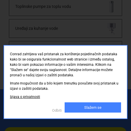
Toplinske pumpe za toplu vodu
Uređaji za kuhanje vode
UVC uređaji za dezinfekciju
Conrad zahtijeva vaš pristanak za korištenje pojedinačnih podataka
kako bi se osigurala funkcionalnost web stranice i između ostalog,
kako bi vam pokazao informacije o vašim interesima. Klikom na
"Slažem se" dajete svoju saglasnost. Detaljne informacije možete
pronaći u našoj izjavi o zaštiti podataka.
Imate mogućnost da u bilo kojem trenutku povučete svoj pristanak u
izjavi o zaštiti podataka.
Conrad newsletter
Izjava o privatnosti
Registrirajte se sada i uvijek prvi primajte
ekskluzivne promocije, najnovije vijesti i
Slažem se
Odbiti
ponude.