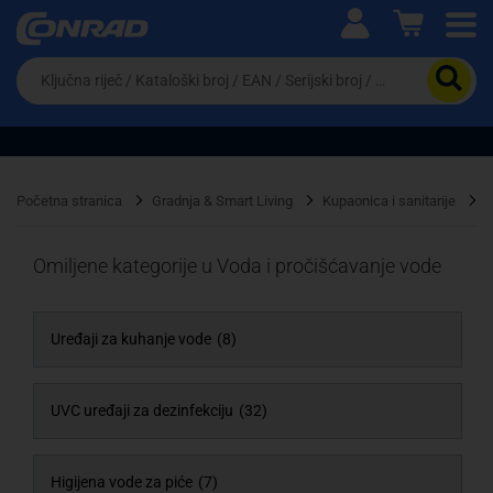
Ova postavka prilagođava asortiman proizvoda i
cijene vašim potrebama.
Da
biste
potražili
proizvod,
unesite
ključnu
Pravno lice
Fizičko lice
riječ,
Početna stranica
Gradnja & Smart Living
Kupaonica i sanitarije
V
kataloški
broj,
EAN
Omiljene kategorije u Voda i pročišćavanje vode
ili
serijski
broj
Uređaji za kuhanje vode
(8)
UVC uređaji za dezinfekciju
(32)
Higijena vode za piće
(7)