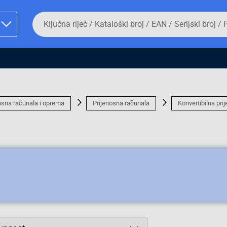
Da
biste
potražili
proizvod,
unesite
ključnu
man proizvoda i
riječ,
kataloški
broj,
EAN
osna računala i oprema
Prijenosna računala
Konvertibilna pri
ili
serijski
broj
Fizičko lice