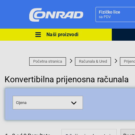
Fizičko lice
sa PDV
Naši proizvodi
Ova postavka prilagođava asorti
cijene vašim potrebama.
Početna stranica
Računala & Ured
Prijen
Konvertibilna prijenosna računala
Pravno lice
Cijena