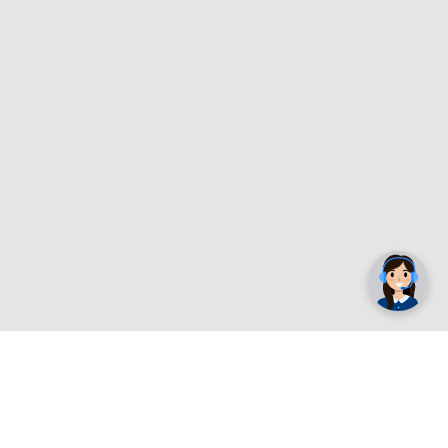
✕
Trebate pomoć? Tu smo! 👋