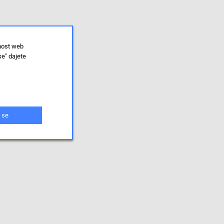
lnost web
se" dajete
 se