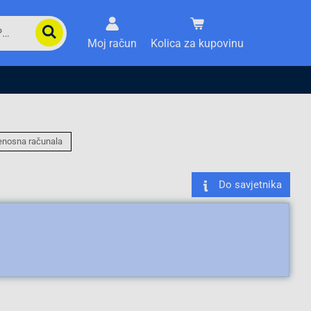
Moj račun
Kolica za kupovinu
jenosna računala
Do savjetnika