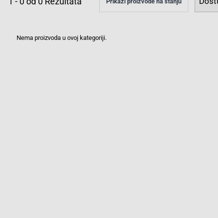
1
-
0
od
0
Rezultata
Prikaži proizvode na stanju
Nema proizvoda u ovoj kategoriji.