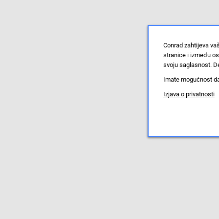
Conrad zahtijeva va
stranice i između o
svoju saglasnost. De
Imate mogućnost da u
Izjava o privatnosti