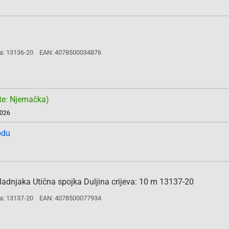
a: 13136-20
EAN: 4078500034876
te: Njemačka)
2026
odu
ladnjaka Utična spojka Duljina crijeva: 10 m 13137-20
a: 13137-20
EAN: 4078500077934