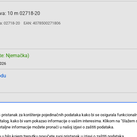
eva: 10 m 02718-20
a: 02718-20
EAN: 4078500271806
te: Njemačka)
2026
odu
a: 02760-20
EAN: 4078500276009
š pristanak za korištenje pojedinačnih podataka kako bi se osigurala funkciona
stalog, kako bi vam pokazao informacije o vašim interesima. Klikom na "Slažem 
taljne informacije možete pronaći u našoj izjavi o zaštiti podataka.
 bilo kojem trenutku povučete svoj pristanak u izjavi o zaštiti podataka.