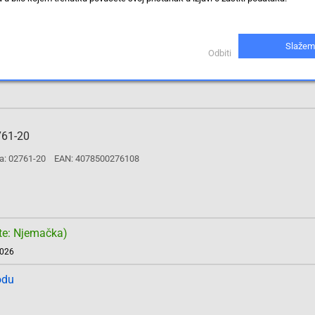
te: Njemačka)
2026
Slažem
Odbiti
odu
761-20
a: 02761-20
EAN: 4078500276108
te: Njemačka)
2026
odu