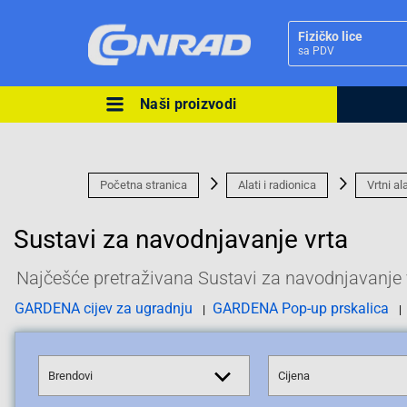
Fizičko lice
sa PDV
Naši proizvodi
Ova postavka prilagođava asorti
cijene vašim potrebama.
Početna stranica
Alati i radionica
Vrtni al
Sustavi za navodnjavanje vrta
Najčešće pretraživana Sustavi za navodnjavanje 
Pravno lice
GARDENA cijev za ugradnju
GARDENA Pop-up prskalica
Brendovi
Cijena