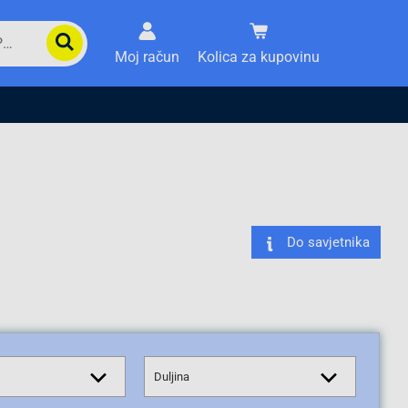
Moj račun
Kolica za kupovinu
Do savjetnika
Duljina