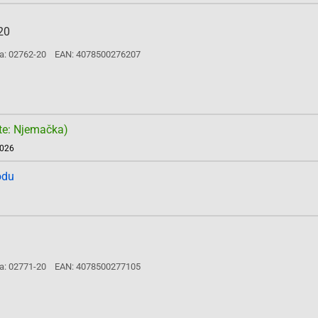
20
a: 02762-20
EAN: 4078500276207
te: Njemačka)
2026
odu
a: 02771-20
EAN: 4078500277105