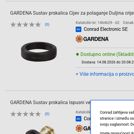
GARDENA Sustav prskalica Cijev za polaganje Duljina crij
Kataloški br: 1464629 - 62
Oznak
(0)
Conrad Electronic SE
ISO
●
Dostupno online (Skladiš
Dostava: 14.08.2026 do 20.08.
+ Više informacija o proizv
GARDENA Sustav prskalica Ispusni ventil 02760-20
Kataloški br: 1464632 - 62
Oznak
Conrad zahtijeva va
(0)
Conrad Electronic SE
stranice i između o
ISO
svoju saglasnost. De
Imate mogućnost da u