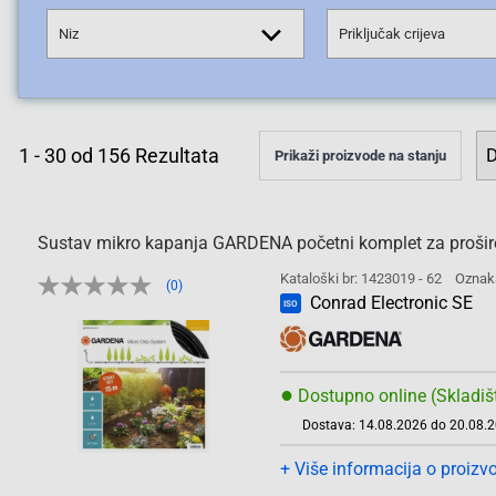
Niz
Priključak crijeva
1
-
30
od
156
Rezultata
Prikaži proizvode na stanju
Sustav mikro kapanja GARDENA početni komplet za proširenj
Kataloški br: 1423019 - 62
Oznak
(0)
Conrad Electronic SE
ISO
●
Dostupno online (Skladiš
Dostava: 14.08.2026 do 20.08.
+ Više informacija o proizv