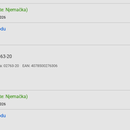
te: Njemačka)
2026
odu
763-20
a: 02763-20
EAN: 4078500276306
te: Njemačka)
2026
odu