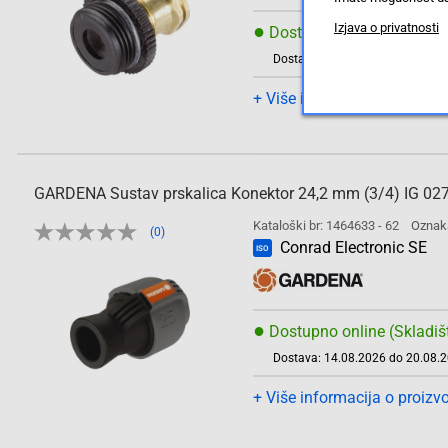
●
Izjava o privatnosti
Dostupno online (Skladiš
Dostava: 14.08.2026 do 20.08.
+ Više informacija o proizv
GARDENA Sustav prskalica Konektor 24,2 mm (3/4) IG 02
Kataloški br: 1464633 - 62
Oznak
(0)
Conrad Electronic SE
ISO
●
Dostupno online (Skladiš
Dostava: 14.08.2026 do 20.08.
+ Više informacija o proizv