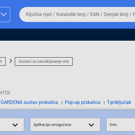
Da
biste
potražili
proizvod,
unesite
ključnu
man proizvoda i
riječ,
kataloški
broj,
EAN
at
Sustavi za navodnjavanje vrta
ili
serijski
broj
vrta:
Fizičko lice
GARDENA sustav prskalica
Pop-up prskalica
T-priključak
Aplikacija omogućena
Dim.