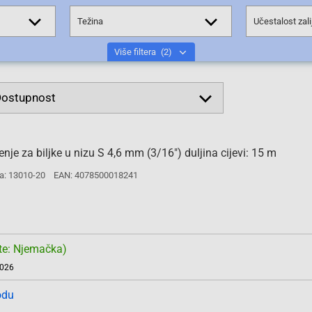
Težina
Učestalost zali
Više filtera
(2)
e za biljke u nizu S 4,6 mm (3/16") duljina cijevi: 15 m
a: 13010-20
EAN: 4078500018241
te: Njemačka)
2026
odu