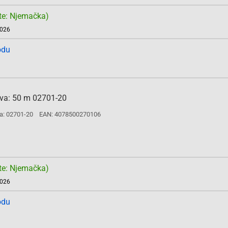
te: Njemačka)
2026
odu
eva: 50 m 02701-20
a: 02701-20
EAN: 4078500270106
te: Njemačka)
2026
odu