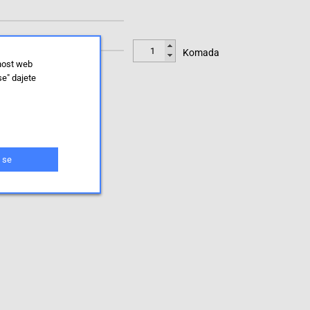
Komada
lnost web
se" dajete
 se