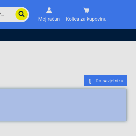
Moj račun
Kolica za kupovinu
Do savjetnika