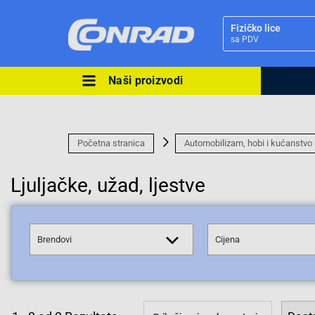
Fizičko lice
sa PDV
Naši proizvodi
Ova postavka prilagođava asorti
cijene vašim potrebama.
Početna stranica
Automobilizam, hobi i kućanstvo
Ljuljačke, užad, ljestve
Pravno lice
Brendovi
Cijena