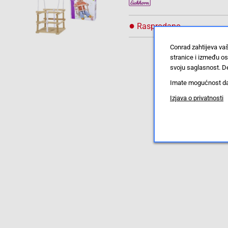
●
Rasprodano
Conrad zahtijeva va
stranice i između o
svoju saglasnost. De
Imate mogućnost da u
Izjava o privatnosti