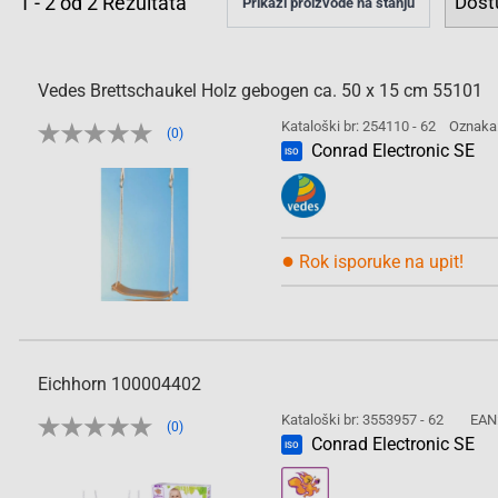
1
-
2
od
2
Rezultata
Prikaži proizvode na stanju
Vedes Brettschaukel Holz gebogen ca. 50 x 15 cm 55101
Kataloški br: 254110 - 62
Oznaka
(0)
Conrad Electronic SE
ISO
●
Rok isporuke na upit!
Eichhorn 100004402
Kataloški br: 3553957 - 62
EAN
(0)
Conrad Electronic SE
ISO