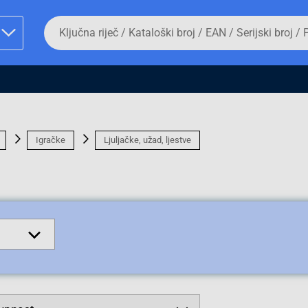
Da
biste
potražili
proizvod,
unesite
ključnu
man proizvoda i
riječ,
kataloški
broj,
EAN
Igračke
Ljuljačke, užad, ljestve
ili
serijski
broj
Fizičko lice