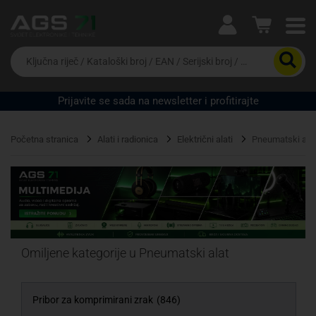
Ova postavka prilagođava asortiman proizvoda i
cijene vašim potrebama.
Da
biste
potražili
proizvod,
Prijavite se sada na newsletter i profitirajte
unesite
Pravno lice
Fizičko lice
ključnu
riječ,
Početna stranica
Alati i radionica
Električni alati
Pneumatski ala
kataloški
broj,
EAN
ili
serijski
broj
Omiljene kategorije u Pneumatski alat
Pribor za komprimirani zrak
(846)