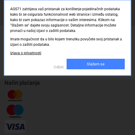
AGS71 zahtijeva vaš pristanak za korištenje pojedinačnih podataka
kako bi se osigurala funkcionalnost web stranice i između ostalog,
Registrirajte se sada
kako bi vam pokazao informacije o vašim interesima. Klikom na
"Slažem se" dajete svoju saglasnost. Detaljne informacije možete
pronaći u našoj izjavi o zaštiti podataka.
Pickup mjesto
Imate mogućnost da u bilo kojem trenutku povučete svoj pristanak u
izjavi o zaštiti podataka.
Plaćanje
Izjava o privatnosti
Naručivanje i slanje
Slažem se
Povrat i garancija
Odbiti
Način plaćanja