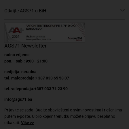
Otkrijte AGS71 u BiH
AGS71 Newsletter
radno vrijeme
pon. - sub.: 9:00 - 21:00
nedjelja: neradna
tel. maloprodaja:+387 033 65 58 07
tel. veleprodaja:+387 033 71 23 90
info@ags71.ba
Prijavite se sada. Budite obaviješteni o svim novostima i rješenjima
putem e-pošte. U bilo kojem trenutku možete prijavu besplatno
otkazati.
Više >>
Društveni mediji