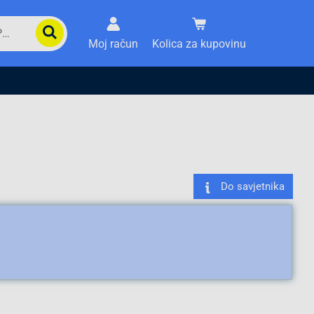
Moj račun
Kolica za kupovinu
Do savjetnika