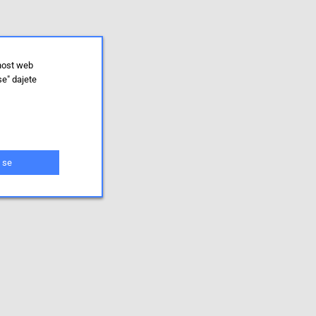
lnost web
se" dajete
 se