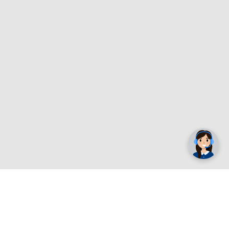
✕
Trebate pomoć? Tu smo! 👋