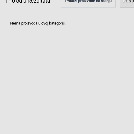
1
-
0
od
0
Rezultata
Prikaži proizvode na stanju
Nema proizvoda u ovoj kategoriji.