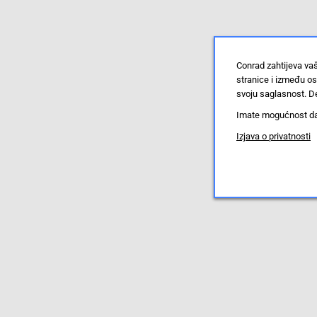
Conrad zahtijeva va
stranice i između o
svoju saglasnost. De
Imate mogućnost da u
Izjava o privatnosti