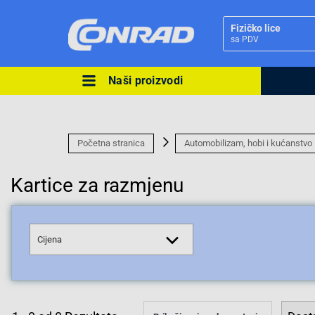
Fizičko lice
sa PDV
Naši proizvodi
Ova postavka prilagođava asorti
cijene vašim potrebama.
Početna stranica
Automobilizam, hobi i kućanstvo
Kartice za razmjenu
Pravno lice
Cijena