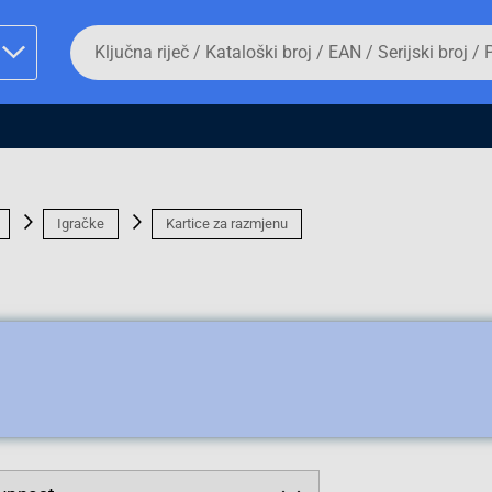
Da
biste
potražili
proizvod,
unesite
ključnu
man proizvoda i
riječ,
kataloški
broj,
EAN
Igračke
Kartice za razmjenu
ili
serijski
broj
Fizičko lice