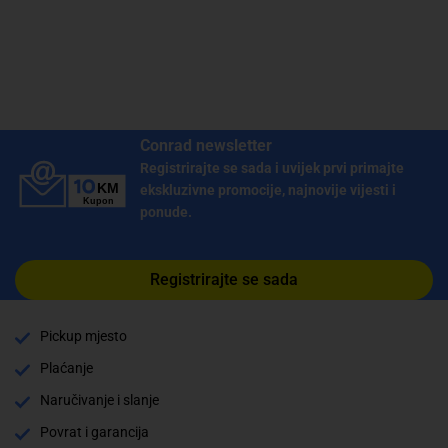
Conrad newsletter
Registrirajte se sada i uvijek prvi primajte
ekskluzivne promocije, najnovije vijesti i
ponude.
Registrirajte se sada
Pickup mjesto
Plaćanje
Naručivanje i slanje
Povrat i garancija