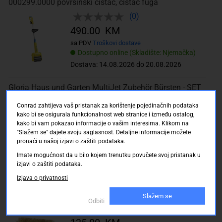
000299.0000 površinski čistač, čistač fuga
(0)
490.00 KM
sa PDV
Troškovi dostave
Dostupno online (Skladište: Njemačka)
Dostava: 14.08.2026 do 20.08.2026
Gloria Haus und Garten MultiJet Zubehör Bürsten - SET
729122.0000 valjak sa četkama
Conrad zahtijeva vaš pristanak za korištenje pojedinačnih podataka
(0)
kako bi se osigurala funkcionalnost web stranice i između ostalog,
kako bi vam pokazao informacije o vašim interesima. Klikom na
150.00 KM
"Slažem se" dajete svoju saglasnost. Detaljne informacije možete
sa PDV
Troškovi dostave
pronaći u našoj izjavi o zaštiti podataka.
Dostupno online (Skladište: Njemačka)
Imate mogućnost da u bilo kojem trenutku povučete svoj pristanak u
Dostava: 14.08.2026 do 20.08.2026
izjavi o zaštiti podataka.
Izjava o privatnosti
Gloria Haus und Garten PRO 729010.0000 zamjenska
četka za čistač fuga
Slažem se
Odbiti
(0)