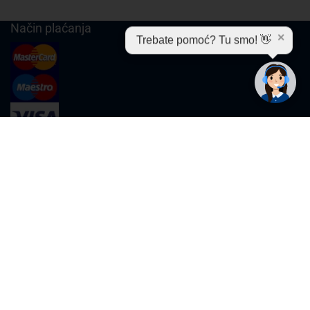
Način plaćanja
✕
Trebate pomoć? Tu smo! 👋
Cijene , uvjeti plaćanja
Možete izabrati jednu od sljedećih opcija načina plaćanja:
Plaćanje unaprijed
Plaćanje pouzećem
Plaćanje kreditnim karticama