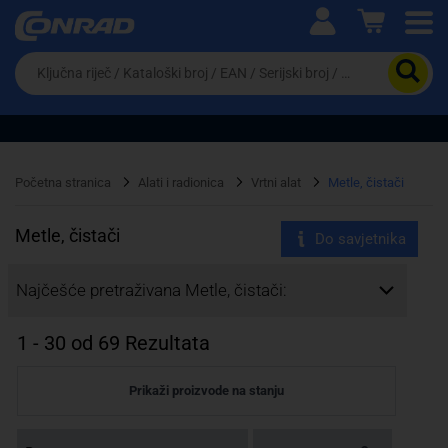
Ova postavka prilagođava asortiman proizvoda i
cijene vašim potrebama.
Da
biste
potražili
proizvod,
unesite
ključnu
Pravno lice
Fizičko lice
riječ,
Početna stranica
Alati i radionica
Vrtni alat
Metle, čistači
kataloški
broj,
EAN
Metle, čistači
Do savjetnika
ili
serijski
Najčešće pretraživana Metle, čistači:
broj
1
-
30
od
69
Rezultata
Prikaži proizvode na stanju