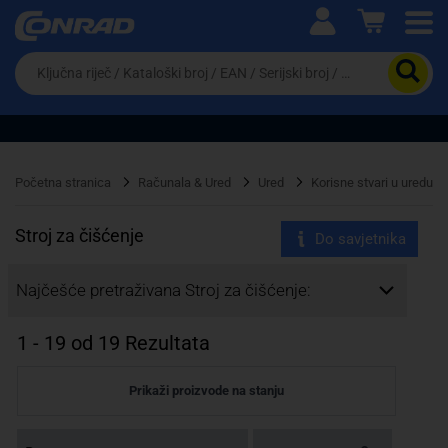
Ova postavka prilagođava asortiman proizvoda i
cijene vašim potrebama.
Da
biste
potražili
proizvod,
unesite
ključnu
Pravno lice
Fizičko lice
riječ,
Početna stranica
Računala & Ured
Ured
Korisne stvari u uredu
kataloški
broj,
EAN
Stroj za čišćenje
Do savjetnika
ili
serijski
Najčešće pretraživana Stroj za čišćenje:
broj
1
-
19
od
19
Rezultata
Prikaži proizvode na stanju