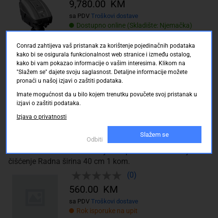
9,780.00 KM
sa PDV
Troškovi dostave
Dostupno online (Skladište: Njemačka)
Dostava: 16.08.2026 do 22.08.2026
Conrad zahtijeva vaš pristanak za korištenje pojedinačnih podataka
kako bi se osigurala funkcionalnost web stranice i između ostalog,
Gloria Haus und Garten EasySweep stroj za čišćenje
kako bi vam pokazao informacije o vašim interesima. Klikom na
Radna širina 40 1 kom.
"Slažem se" dajete svoju saglasnost. Detaljne informacije možete
pronaći u našoj izjavi o zaštiti podataka.
(0)
Imate mogućnost da u bilo kojem trenutku povučete svoj pristanak u
425.00 KM
izjavi o zaštiti podataka.
sa PDV
Troškovi dostave
Izjava o privatnosti
Rok isporuke na upit
Slažem se
Odbiti
Gloria Haus und Garten EasySweep akumulator stroj za
čišćenje Radna širina 40 cm 1 kom.
(0)
560.00 KM
sa PDV
Troškovi dostave
Rok isporuke na upit