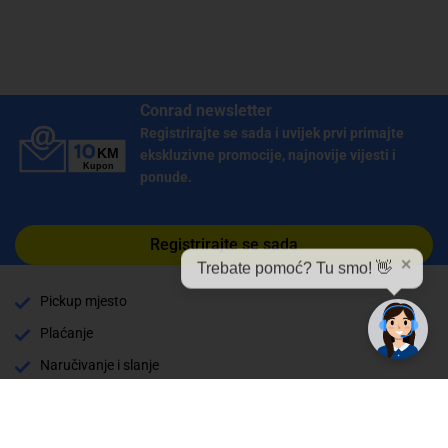
Conrad newsletter
Registrirajte se sada i uvijek prvi primajte
ekskluzivne promocije, najnovije vijesti i
ponude.
Registrirajte se sada
✕
Trebate pomoć? Tu smo! 👋
Pickup mjesto
Plaćanje
Naručivanje i slanje
Povrat i garancija