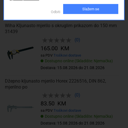
Dostupno online (Skladište: Njemačka)
Slažem se
Odbiti
Dostava: 15.08.2026 do 21.08.2026
Wiha Kljunasto mjerilo s okruglim prikazom do 150 mm
31439
(0)
165.00 KM
sa PDV
Troškovi dostave
Dostupno online (Skladište: Njemačka)
Dostava: 15.08.2026 do 21.08.2026
Džepno kljunasto mjerilo Horex 2226516, DIN 862,
mjerilno po
(0)
83.50 KM
sa PDV
Troškovi dostave
Dostupno online (Skladište: Njemačka)
Dostava: 15.08.2026 do 21.08.2026