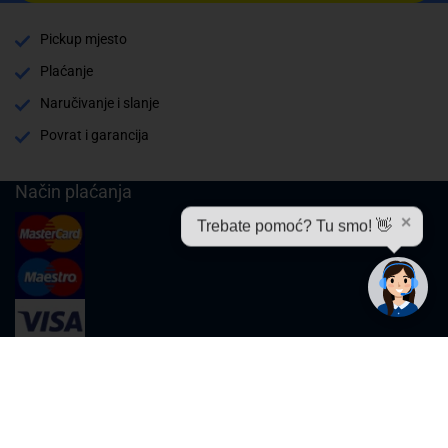
Pickup mjesto
Plaćanje
Naručivanje i slanje
Povrat i garancija
Način plaćanja
✕
Trebate pomoć? Tu smo! 👋