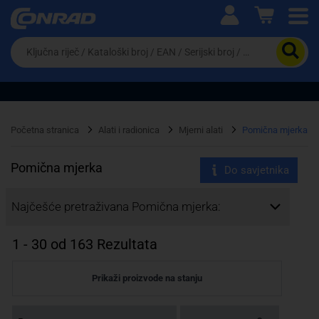
Ova postavka prilagođava asortiman proizvoda i
cijene vašim potrebama.
Da
biste
potražili
proizvod,
unesite
ključnu
Pravno lice
Fizičko lice
riječ,
Početna stranica
Alati i radionica
Mjerni alati
Pomična mjerka
kataloški
broj,
EAN
Pomična mjerka
Do savjetnika
ili
serijski
Najčešće pretraživana Pomična mjerka:
broj
1
-
30
od
163
Rezultata
Prikaži proizvode na stanju