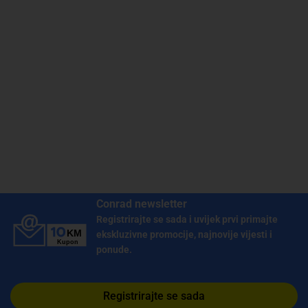
Conrad newsletter
Registrirajte se sada i uvijek prvi primajte
ekskluzivne promocije, najnovije vijesti i
ponude.
Registrirajte se sada