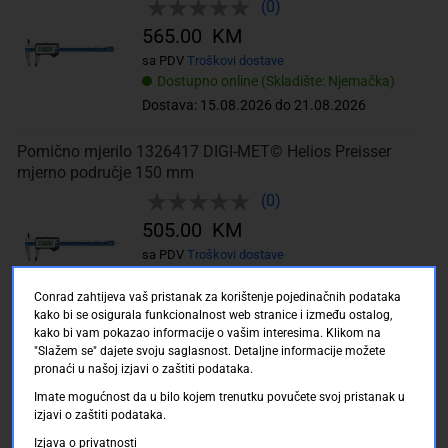
(0)
565.00 KM
sa PDV
Troškovi dostave
Dostupno online (Skladište: Njemačka)
Dostava: 15.08.2026 do 21.08.2026
Pomično mjerilo 1326417 DIGI-MET© Helios Preisser
mjerno područje 150 mm
(0)
505.00 KM
sa PDV
Troškovi dostave
Dostupno online (Skladište: Njemačka)
Conrad zahtijeva vaš pristanak za korištenje pojedinačnih podataka
Dostava: 15.08.2026 do 21.08.2026
kako bi se osigurala funkcionalnost web stranice i između ostalog,
kako bi vam pokazao informacije o vašim interesima. Klikom na
Wiha Digitalno kljunasto mjerilo digiMax od staklenih
"Slažem se" dajete svoju saglasnost. Detaljne informacije možete
vlakan 29422
pronaći u našoj izjavi o zaštiti podataka.
(0)
Imate mogućnost da u bilo kojem trenutku povučete svoj pristanak u
izjavi o zaštiti podataka.
285.00 KM
Izjava o privatnosti
sa PDV
Troškovi dostave