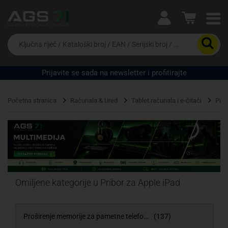
Ova postavka prilagođava asortiman proizvoda i
cijene vašim potrebama.
Da
biste
potražili
proizvod,
Prijavite se sada na newsletter i profitirajte
unesite
Pravno lice
Fizičko lice
ključnu
riječ,
Početna stranica
Računala & Ured
Tablet računala i e-čitači
Prib
kataloški
broj,
EAN
ili
serijski
broj
Omiljene kategorije u Pribor za Apple iPad
Proširenje memorije za pametne telefone i tablete
(137)