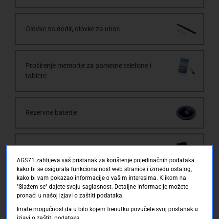
Olovke na dodir, olovke za unos
Proširenje memorije za pametne telefone i
tablete
Rezervne baterije
Tipkovnice za tablete
AGS71 zahtijeva vaš pristanak za korištenje pojedinačnih podataka
kako bi se osigurala funkcionalnost web stranice i između ostalog,
kako bi vam pokazao informacije o vašim interesima. Klikom na
Zaštitne folije za iPad
"Slažem se" dajete svoju saglasnost. Detaljne informacije možete
pronaći u našoj izjavi o zaštiti podataka.
Imate mogućnost da u bilo kojem trenutku povučete svoj pristanak u
izjavi o zaštiti podataka.