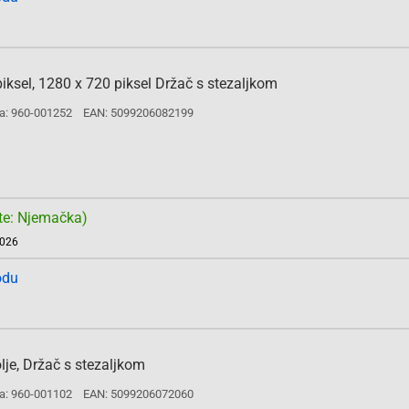
ksel, 1280 x 720 piksel Držač s stezaljkom
a: 960-001252
EAN: 5099206082199
te: Njemačka)
2026
odu
je, Držač s stezaljkom
a: 960-001102
EAN: 5099206072060