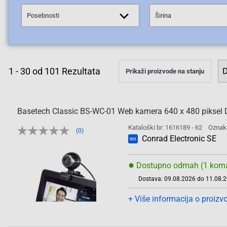
Posebnosti
Širina
1
-
30
od
101
Rezultata
Prikaži proizvode na stanju
Basetech Classic BS-WC-01 Web kamera 640 x 480 piksel D
Kataloški br: 1616189 - 62
Oznak
(0)
Conrad Electronic SE
ISO
●
Dostupno odmah (1 kom
Dostava: 09.08.2026 do 11.08.
+ Više informacija o proizv