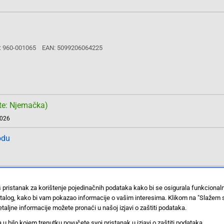
: 960-001065
EAN: 5099206064225
te: Njemačka)
2026
odu
š pristanak za korištenje pojedinačnih podataka kako bi se osigurala funkciona
stalog, kako bi vam pokazao informacije o vašim interesima. Klikom na "Slažem 
a: 960-001227
EAN: 5099206079533
taljne informacije možete pronaći u našoj izjavi o zaštiti podataka.
 bilo kojem trenutku povučete svoj pristanak u izjavi o zaštiti podataka.