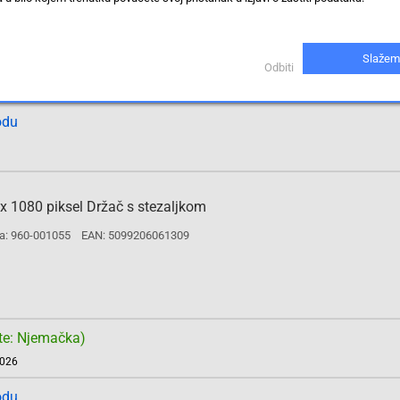
Slažem
te: Njemačka)
Odbiti
2026
odu
 1080 piksel Držač s stezaljkom
a: 960-001055
EAN: 5099206061309
te: Njemačka)
2026
odu