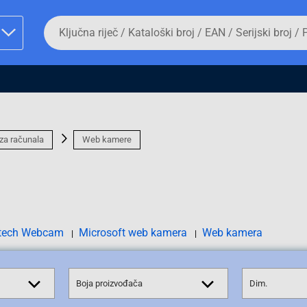
Da
biste
potražili
proizvod,
unesite
ključnu
man proizvoda i
riječ,
kataloški
broj,
EAN
 za računala
Web kamere
ili
serijski
broj
Fizičko lice
tech Webcam
Microsoft web kamera
Web kamera
Boja proizvođača
Dim.