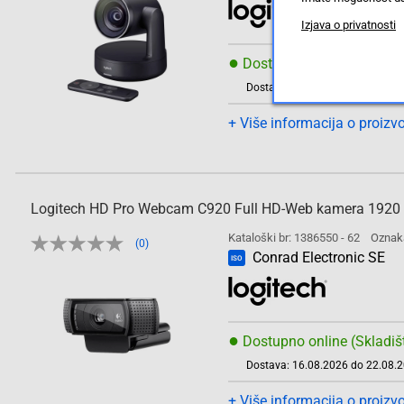
Izjava o privatnosti
●
Dostupno online (Skladiš
Dostava: 16.08.2026 do 22.08.
+ Više informacija o proizv
Logitech HD Pro Webcam C920 Full HD-Web kamera 1920 x
Kataloški br: 1386550 - 62
Oznak
(0)
Conrad Electronic SE
ISO
●
Dostupno online (Skladiš
Dostava: 16.08.2026 do 22.08.
+ Više informacija o proizv