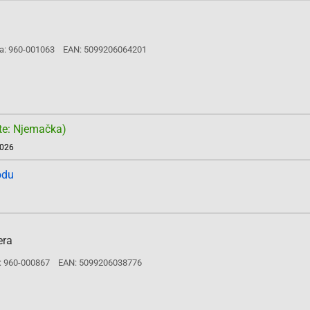
a: 960-001063
EAN: 5099206064201
te: Njemačka)
2026
odu
era
: 960-000867
EAN: 5099206038776