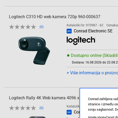
Logitech C310 HD web kamera 720p 960-000637
Kataloški br: 973987 - 62
Oznaka
(0)
Conrad Electronic SE
ISO
●
Dostupno online (Skladiš
Dostava: 16.08.2026 do 22.08.
+ Više informacija o proizv
Logitech Rally 4K Web kamera 4096 x 2160 piksel Postolje
Conrad zahtijeva va
stranice i između o
Kataloški br: 1716654 - 62
Oznak
(0)
svoju saglasnost. De
Conrad Electronic SE
ISO
Imate mogućnost da u