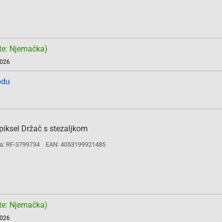
te: Njemačka)
2026
odu
iksel Držač s stezaljkom
a: RF-3799734
EAN: 4053199921485
te: Njemačka)
2026