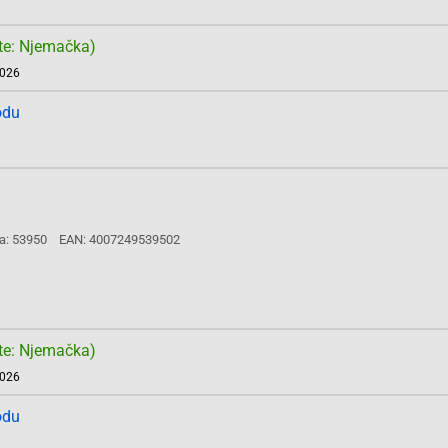
te: Njemačka)
2026
odu
a: 53950
EAN: 4007249539502
te: Njemačka)
2026
odu