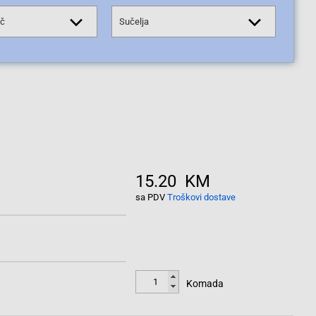
ač
Sučelja
15.20 KM
sa PDV
Troškovi dostave
Komada