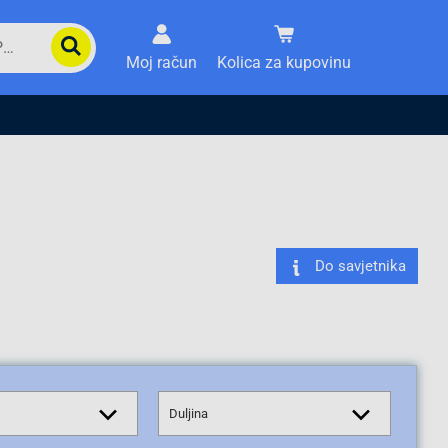
Moj račun
Kolica za kupovinu
Do savjetnika
Duljina