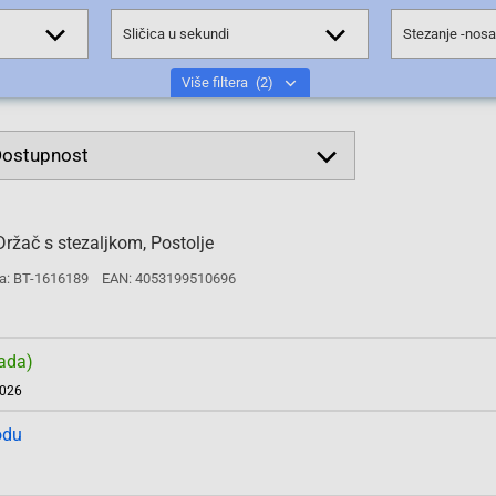
Sličica u sekundi
Stezanje -nos
Više filtera
(2)
ržač s stezaljkom, Postolje
a: BT-1616189
EAN: 4053199510696
ada)
2026
odu