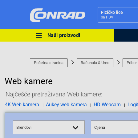
Fizičko lice
sa PDV
Naši proizvodi
Ova postavka prilagođava asorti
cijene vašim potrebama.
Početna stranica
Računala & Ured
Pribor
Web kamere
Najčešće pretraživana Web kamere:
Pravno lice
4K Web kamera
Aukey web kamera
HD Webcam
Logi
Brendovi
Cijena