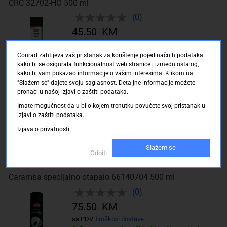
CRC 32702-HO 500 ml
(0)
45.50 KM
sa PDV
Troškovi dostave
Dostupno online (Skladište: Njemačka)
Conrad zahtijeva vaš pristanak za korištenje pojedinačnih podataka
kako bi se osigurala funkcionalnost web stranice i između ostalog,
Dostava: 15.08.2026 do 21.08.2026
kako bi vam pokazao informacije o vašim interesima. Klikom na
"Slažem se" dajete svoju saglasnost. Detaljne informacije možete
CRC 32080-AA 500 ml
pronaći u našoj izjavi o zaštiti podataka.
(0)
Imate mogućnost da u bilo kojem trenutku povučete svoj pristanak u
izjavi o zaštiti podataka.
45.50 KM
Izjava o privatnosti
sa PDV
Troškovi dostave
Dostupno online (Skladište: Njemačka)
Slažem se
Odbiti
Dostava: 15.08.2026 do 21.08.2026
Caramba specijalno otapalo 66140704 500 ml
(0)
75.50 KM
sa PDV
Troškovi dostave