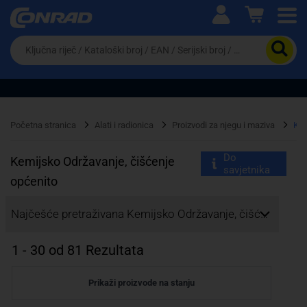
Ova postavka prilagođava asortiman proizvoda i
cijene vašim potrebama.
Da
biste
potražili
proizvod,
unesite
ključnu
Pravno lice
Fizičko lice
riječ,
Početna stranica
Alati i radionica
Proizvodi za njegu i maziva
Kem
kataloški
broj,
Do
EAN
Kemijsko Održavanje, čišćenje
savjetnika
ili
općenito
serijski
broj
Najčešće pretraživana Kemijsko Održavanje, čišćenje općenito:
1
-
30
od
81
Rezultata
Prikaži proizvode na stanju