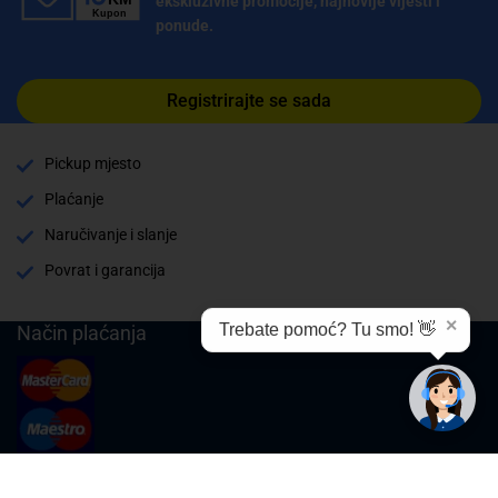
ekskluzivne promocije, najnovije vijesti i
ponude.
Registrirajte se sada
Pickup mjesto
Plaćanje
Naručivanje i slanje
Povrat i garancija
✕
Trebate pomoć? Tu smo! 👋
Način plaćanja