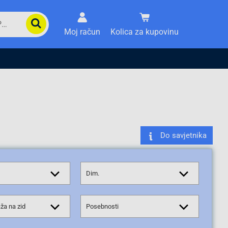
Moj račun
Kolica za kupovinu
Do savjetnika
Dim.
a na zid
Posebnosti