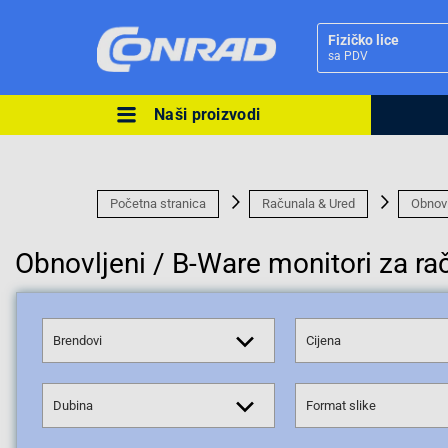
Fizičko lice
sa PDV
Naši proizvodi
Ova postavka prilagođava asorti
cijene vašim potrebama.
Početna stranica
Računala & Ured
Obnovl
Obnovljeni / B-Ware monitori za ra
Pravno lice
Brendovi
Cijena
Dubina
Format slike