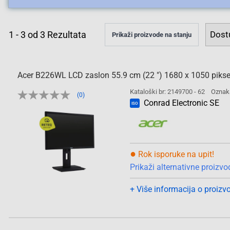
1
-
3
od
3
Rezultata
Prikaži proizvode na stanju
Acer B226WL LCD zaslon 55.9 cm (22 ") 1680 x 1050 piks
Kataloški br: 2149700 - 62
Oznak
(0)
Conrad Electronic SE
ISO
●
Rok isporuke na upit!
Prikaži alternativne proizvo
+ Više informacija o proizv