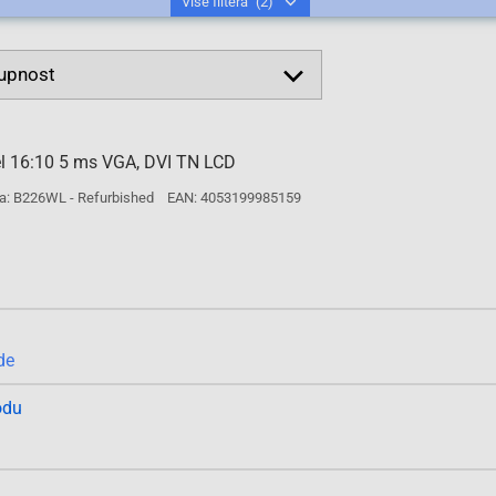
Više filtera
(2)
el 16:10 5 ms VGA, DVI TN LCD
a: B226WL - Refurbished
EAN: 4053199985159
de
odu