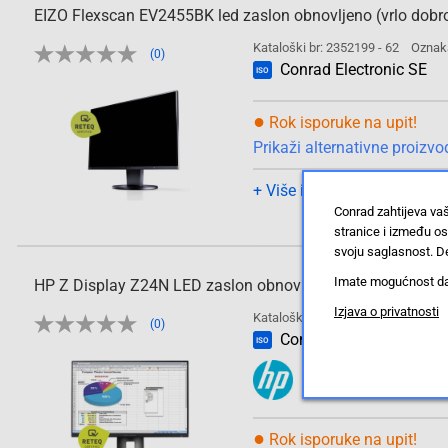
EIZO Flexscan EV2455BK led zaslon obnovljeno (vrlo dobro
Kataloški br: 2352199 - 62
Oznak
(0)
Conrad Electronic SE
ISO
●
Rok isporuke na upit!
Prikaži alternativne proizvo
+ Više informacija o proizv
Conrad zahtijeva va
stranice i između o
svoju saglasnost. De
Imate mogućnost da u
Izjava o privatnosti
Kataloški br: 2865783 - 62
Oznak
(0)
Conrad Electronic SE
ISO
●
Rok isporuke na upit!