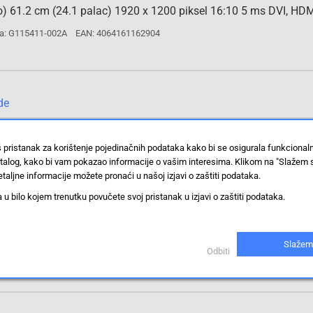
) 61.2 cm (24.1 palac) 1920 x 1200 piksel 16:10 5 ms DVI, HD
a: G115411-002A
EAN: 4064161162904
de
odu
š pristanak za korištenje pojedinačnih podataka kako bi se osigurala funkciona
stalog, kako bi vam pokazao informacije o vašim interesima. Klikom na "Slažem 
taljne informacije možete pronaći u našoj izjavi o zaštiti podataka.
 bilo kojem trenutku povučete svoj pristanak u izjavi o zaštiti podataka.
a: G207309-001A1
Slažem
Odbiti