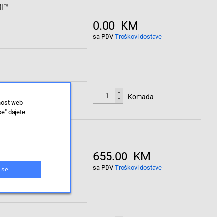
MI™
0.00 KM
sa PDV
Troškovi dostave
Komada
lnost web
se" dajete
HP Z Display Z24N LED zaslon obnovljeno (vrlo dobro) (ShopObj.2888769) 61 cm (24 palac) 1920 x 1080 piksel 16:10 8 ms HDMI™, DVI, DisplayPort, mini displayport, USB 3.0, audio line-out IPS LED
655.00 KM
sa PDV
Troškovi dostave
 se