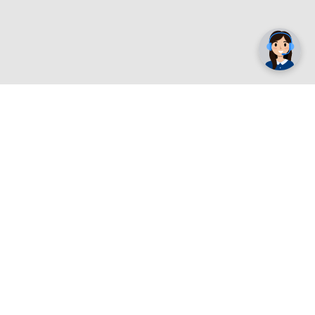
✕
Trebate pomoć? Tu smo! 👋
Registrirajte se sada
e.
Povrat i garancija