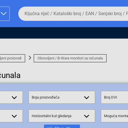
Da
biste
potražili
proizvod,
unesite
ključnu
man proizvoda i
riječ,
kataloški
broj,
EAN
jeni proizvodi
Obnovljeni / B-Ware monitori za računala
ili
serijski
čunala
broj
Fizičko lice
Boja proizvođača
Broj DVI
Horizontalni kut gledanja
Moguća montaž