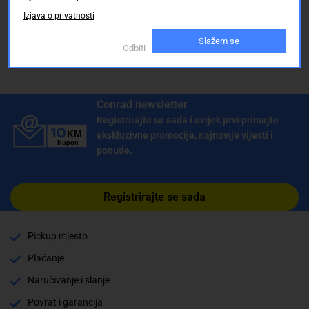
Žarulje za ljestvice
Izjava o privatnosti
Slažem se
Odbiti
Conrad newsletter
Registrirajte se sada i uvijek prvi primajte
ekskluzivne promocije, najnovije vijesti i
ponude.
Registrirajte se sada
Pickup mjesto
Plaćanje
Naručivanje i slanje
Povrat i garancija