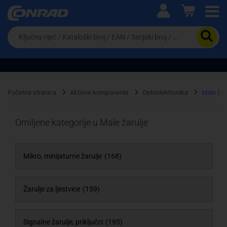
Ova postavka prilagođava asortiman proizvoda i
cijene vašim potrebama.
Da
biste
potražili
proizvod,
unesite
ključnu
Pravno lice
Fizičko lice
riječ,
Početna stranica
Aktivne komponente
Optoelektronika
Male žar
kataloški
broj,
EAN
Omiljene kategorije u Male žarulje
ili
serijski
broj
Mikro, minijaturne žarulje
(168)
Žarulje za ljestvice
(159)
Signalne žarulje, priključci
(195)