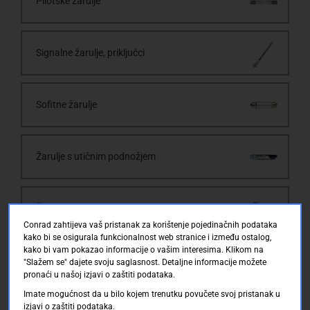
Pilotske žarulje
Signalne žarulje, priključci
Sofitne žarulje
Žarulje s utičnim podnožjem
Žarulje sa staklenim grlom
Conrad zahtijeva vaš pristanak za korištenje pojedinačnih podataka
kako bi se osigurala funkcionalnost web stranice i između ostalog,
kako bi vam pokazao informacije o vašim interesima. Klikom na
Žarulje Xenon, Krypton
"Slažem se" dajete svoju saglasnost. Detaljne informacije možete
pronaći u našoj izjavi o zaštiti podataka.
Imate mogućnost da u bilo kojem trenutku povučete svoj pristanak u
izjavi o zaštiti podataka.