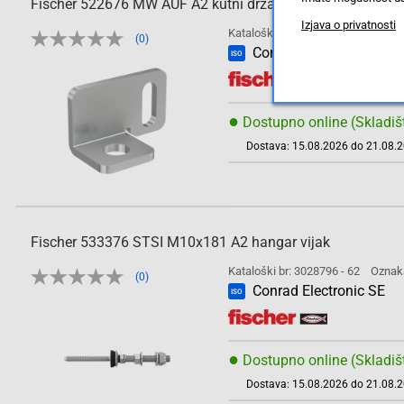
Fischer 522676 MW AUF A2 kutni držač
Izjava o privatnosti
Kataloški br: 3028794 - 62
Oznak
(0)
Conrad Electronic SE
ISO
●
Dostupno online (Skladiš
Dostava: 15.08.2026 do 21.08.
Fischer 533376 STSI M10x181 A2 hangar vijak
Kataloški br: 3028796 - 62
Oznak
(0)
Conrad Electronic SE
ISO
●
Dostupno online (Skladiš
Dostava: 15.08.2026 do 21.08.