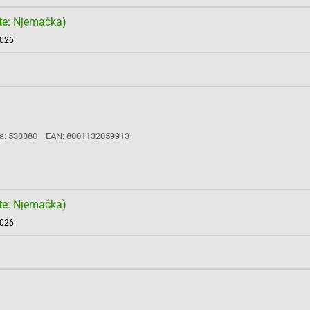
te: Njemačka)
2026
a: 538880
EAN: 8001132059913
te: Njemačka)
2026