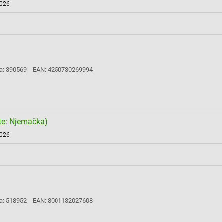
2026
a: 390569
EAN: 4250730269994
te: Njemačka)
2026
a: 518952
EAN: 8001132027608