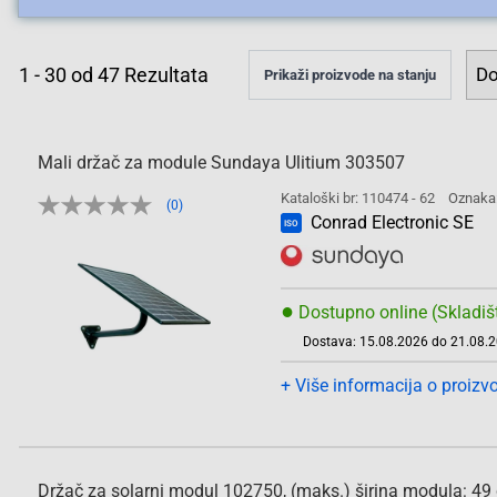
1
-
30
od
47
Rezultata
Prikaži proizvode na stanju
Mali držač za module Sundaya Ulitium 303507
Kataloški br: 110474 - 62
Oznaka
(0)
Conrad Electronic SE
ISO
●
Dostupno online (Skladiš
Dostava: 15.08.2026 do 21.08.
+ Više informacija o proizv
Držač za solarni modul 102750, (maks.) širina modula: 49