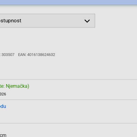
: 303507
EAN: 4016138624632
te: Njemačka)
2026
odu
 cm