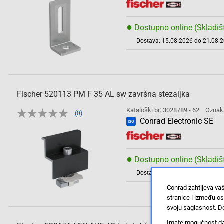
●
Dostupno online (Skladiš
Dostava: 15.08.2026 do 21.08.
Fischer 520113 PM F 35 AL sw završna stezaljka
Kataloški br: 3028789 - 62
Oznak
(0)
Conrad Electronic SE
ISO
●
Dostupno online (Skladiš
Dostava: 15.08.2026 do 21.08.
Conrad zahtijeva va
stranice i između o
svoju saglasnost. De
Imate mogućnost da u