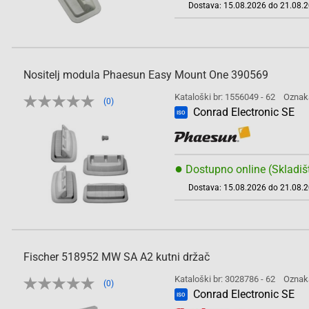
Dostava: 15.08.2026 do 21.08.
Nositelj modula Phaesun Easy Mount One 390569
Kataloški br: 1556049 - 62
Oznak
(0)
Conrad Electronic SE
ISO
●
Dostupno online (Skladiš
Dostava: 15.08.2026 do 21.08.
Fischer 518952 MW SA A2 kutni držač
Kataloški br: 3028786 - 62
Oznak
(0)
Conrad Electronic SE
ISO