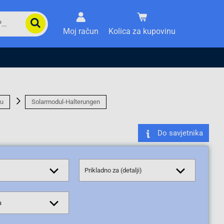
Moj račun
Kolica za kupovinu
ku
Solarmodul-Halterungen
Do savjetnika
Prikladno za (detalji)
a