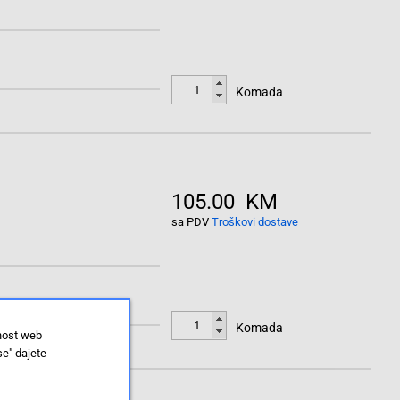
Komada
105.00 KM
sa PDV
Troškovi dostave
Komada
lnost web
se" dajete