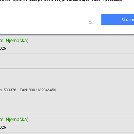
a: 522676
EAN: 8001132031810
Slažem
Odbiti
te: Njemačka)
2026
a: 533376
EAN: 8001132046456
te: Njemačka)
2026