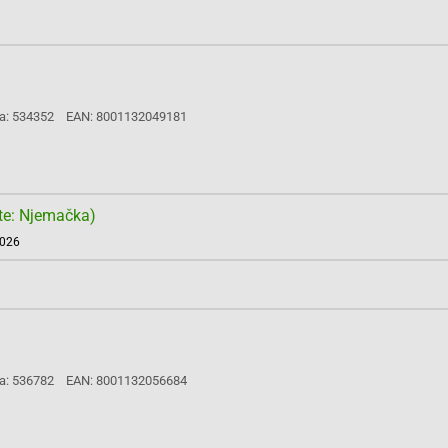
a: 534352
EAN: 8001132049181
te: Njemačka)
2026
a: 536782
EAN: 8001132056684