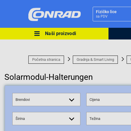
Fizičko lice
sa PDV
Naši proizvodi
Ova postavka prilagođava asorti
cijene vašim potrebama.
Početna stranica
Gradnja & Smart Living
Solarmodul-Halterungen
Pravno lice
Brendovi
Cijena
Širina
Težina