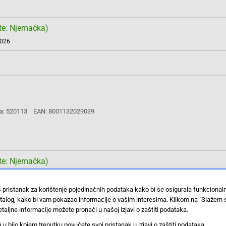
te: Njemačka)
2026
a: 520113
EAN: 8001132029039
te: Njemačka)
2026
š pristanak za korištenje pojedinačnih podataka kako bi se osigurala funkciona
stalog, kako bi vam pokazao informacije o vašim interesima. Klikom na "Slažem 
taljne informacije možete pronaći u našoj izjavi o zaštiti podataka.
 bilo kojem trenutku povučete svoj pristanak u izjavi o zaštiti podataka.