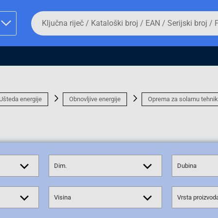
Da
biste
potražili
proizvod,
unesite
ključnu
man proizvoda i
riječ,
kataloški
broj,
EAN
Ušteda energije
Obnovljive energije
Oprema za solarnu tehni
ili
serijski
broj
Fizičko lice
Dim.
Dubina
Visina
Vrsta proizvod