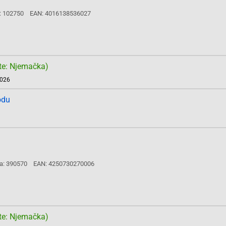
: 102750
EAN: 4016138536027
te: Njemačka)
2026
odu
a: 390570
EAN: 4250730270006
te: Njemačka)