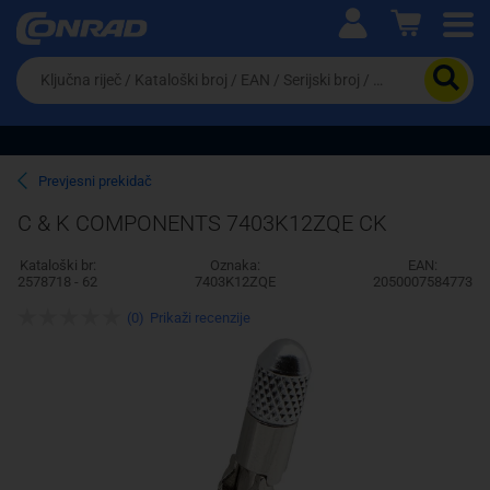
Ova postavka prilagođava asortiman proizvoda i
cijene vašim potrebama.
Da
biste
potražili
proizvod,
unesite
ključnu
Pravno lice
Fizičko lice
Prevjesni prekidač
riječ,
kataloški
C & K COMPONENTS 7403K12ZQE CK
broj,
EAN
Kataloški br:
Oznaka:
EAN:
ili
2578718 - 62
7403K12ZQE
2050007584773
serijski
broj
(0)
Prikaži recenzije