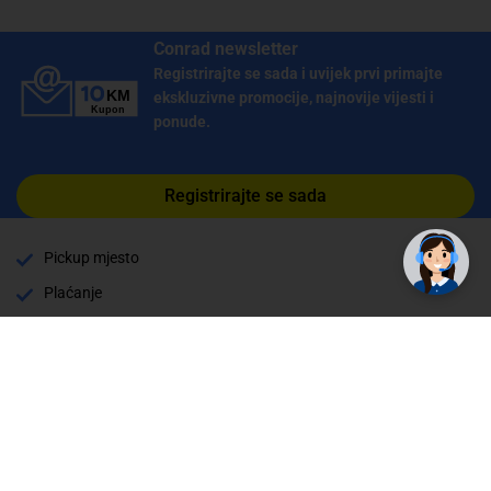
Conrad newsletter
Registrirajte se sada i uvijek prvi primajte
ekskluzivne promocije, najnovije vijesti i
ponude.
Registrirajte se sada
Pickup mjesto
Plaćanje
Naručivanje i slanje
Povrat i garancija
Način plaćanja