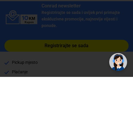
Conrad newsletter
Registrirajte se sada i uvijek prvi primajte
ekskluzivne promocije, najnovije vijesti i
ponude.
Registrirajte se sada
Pickup mjesto
Plaćanje
Naručivanje i slanje
Povrat i garancija
Način plaćanja