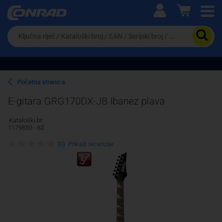
Ova postavka prilagođava asortiman proizvoda i
cijene vašim potrebama.
Da
biste
potražili
proizvod,
unesite
ključnu
Pravno lice
Fizičko lice
Početna stranica
riječ,
kataloški
E-gitara GRG170DX-JB Ibanez plava
broj,
EAN
Kataloški br:
ili
1179850 - 62
serijski
broj
(0)
Prikaži recenzije