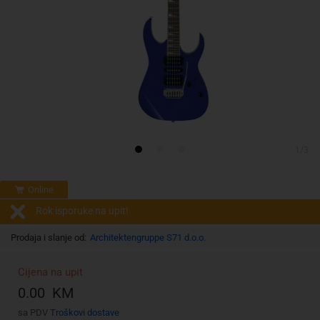
1/3
Online
Rok isporuke na upit!
Prodaja i slanje od:
Architektengruppe S71 d.o.o.
Cijena na upit
0.00 KM
sa PDV
Troškovi dostave