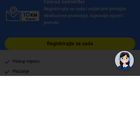
Conrad newsletter
Registrirajte se sada i uvijek prvi primajte
ekskluzivne promocije, najnovije vijesti i
ponude.
✕
Trebate pomoć? Tu smo! 👋
Registrirajte se sada
Pickup mjesto
Plaćanje
Naručivanje i slanje
Povrat i garancija
Način plaćanja