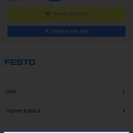
Dodaj u košaricu
Dodati na listu želja
Opis
Ocjene kupaca