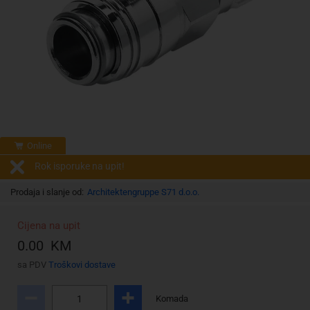
Online
Rok isporuke na upit!
Prodaja i slanje od:
Architektengruppe S71 d.o.o.
Cijena na upit
0.00 KM
sa PDV
Troškovi dostave
Komada