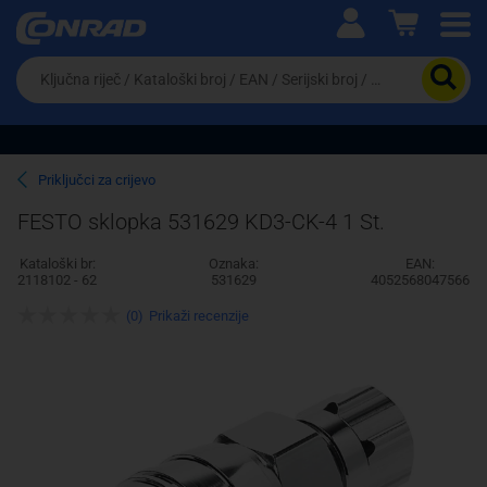
Ova postavka prilagođava asortiman proizvoda i
cijene vašim potrebama.
Da
biste
potražili
proizvod,
unesite
ključnu
Pravno lice
Fizičko lice
Priključci za crijevo
riječ,
kataloški
FESTO sklopka 531629 KD3-CK-4 1 St.
broj,
EAN
Kataloški br:
Oznaka:
EAN:
ili
2118102 - 62
531629
4052568047566
serijski
broj
(0)
Prikaži recenzije