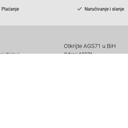
Plaćanje
Naručivanje i slanje
Otkrijte AGS71 u BiH
ni dijelovi
O firmi AGS71
vka
Naše jake marke
acija
vjeti
 o zaštiti podataka