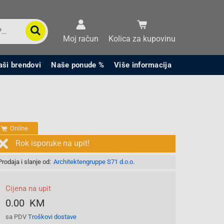
Moj račun
Kolica za kupovinu
aši brendovi
Naše ponude %
Više informacija
Online
Rok isporuke na upit!
Prodaja i slanje od:
Architektengruppe S71 d.o.o.
Cijena na upit
0.00 KM
sa PDV
Troškovi dostave