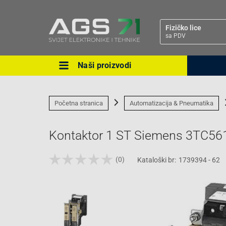
Fizičko lice
sa PDV
Naši proizvodi
Ova postavka prilagođava asorti
cijene vašim potrebama.
Početna stranica
Automatizacija & Pneumatika
Kontaktor 1 ST Siemens 3TC56
(0)
Kataloški br:
1739394 - 62
Pravno lice