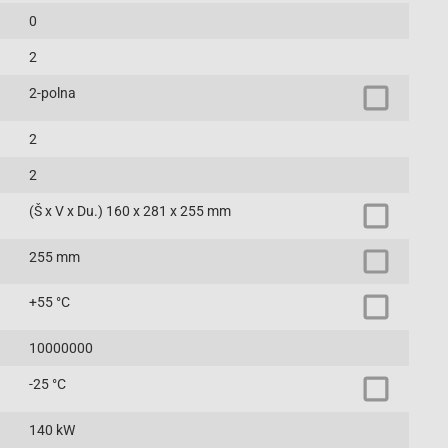
0
2
2-polna
2
2
(Š x V x Du.) 160 x 281 x 255 mm
255 mm
+55 °C
10000000
-25 °C
140 kW