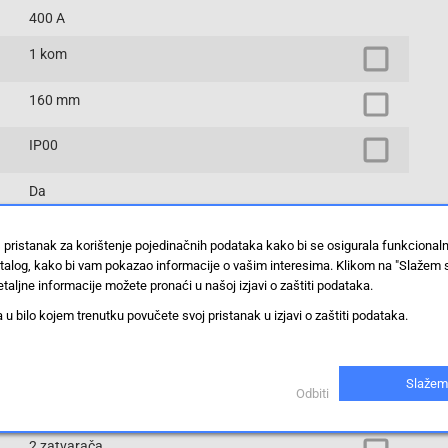
400 A
1 kom
160 mm
IP00
Da
3TC5617-0BU0
 pristanak za korištenje pojedinačnih podataka kako bi se osigurala funkcional
stalog, kako bi vam pokazao informacije o vašim interesima. Klikom na "Slažem 
400 A
taljne informacije možete pronaći u našoj izjavi o zaštiti podataka.
12
 bilo kojem trenutku povučete svoj pristanak u izjavi o zaštiti podataka.
vijci
Slažem
Odbiti
281 mm
2 zatvarača