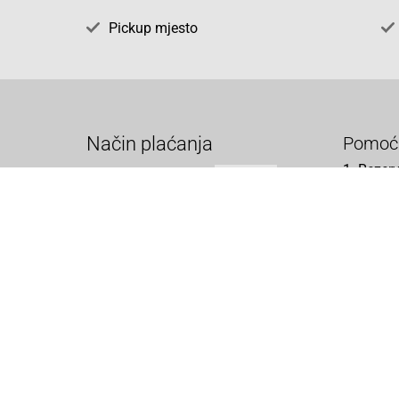
Pickup mjesto
Način plaćanja
Pomoć
1. Rezerv
2. Popra
3. Kalibr
4. Opći u
5. Izjava
Cijene , uvjeti plaćanja
Možete izabrati jednu od sljedećih opcija
načina plaćanja:
Plaćanje unaprijed