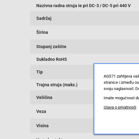
Nazivna radna struja Ie pri DC-3 / DC-5 pri 440 V
Sadržaj
Širina
Stupanj zaštite
Sukladno RoHS
Tip
AGS71 zahtijeva vaš
stranice i između o
Trajna struja (maks.)
svoju saglasnost. De
Veličina
Imate mogućnost da u
Izjava o privatnosti
Veza
Visina