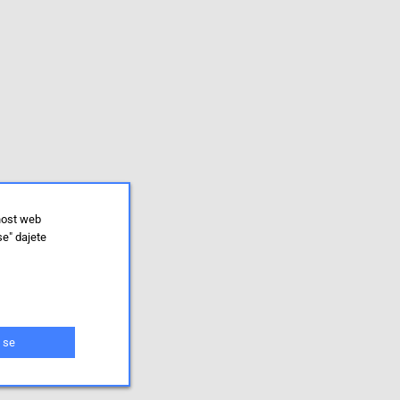
nost web
se" dajete
 se