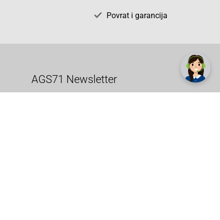
Povrat i garancija
✕
Trebate pomoć? Tu smo! 👋
AGS71 Newsletter
radno vrijeme
pon. - sub.: 9:00 - 21:00
nedjelja: neradna
tel. maloprodaja:+387 033 65 58 07
tel. veleprodaja:+387 033 71 23 90
info@ags71.ba
Prijavite se sada. Budite obaviješteni o
svim novostima i rješenjima putem e-