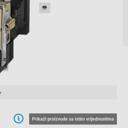
a
Prikaži proizvode sa istim vrijednostima