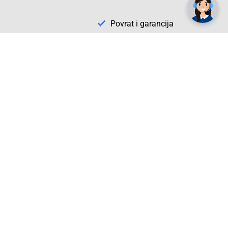
Povrat i garancija
Conrad Newsletter
radno vrijeme
pon. - sub.: 9:00 - 21:00
nedjelja: neradna
tel. maloprodaja:+387 033 65 58 07
tel. veleprodaja:+387 033 71 23 90
info@conrad.ba
Prijavite se sada. Budite obaviješteni o
svim novostima i rješenjima putem e-