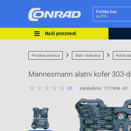
Fizičko lice
sa PDV
Naši proizvodi
Ova postavka prilagođava asorti
cijene vašim potrebama.
Početna stranica
Alati i radionica
Ručni ala
Mannesmann alatni kofer 303-d
(0)
Kataloški br:
1177434 - 62
Pravno lice