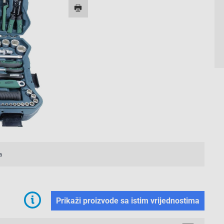
a
Prikaži proizvode sa istim vrijednostima