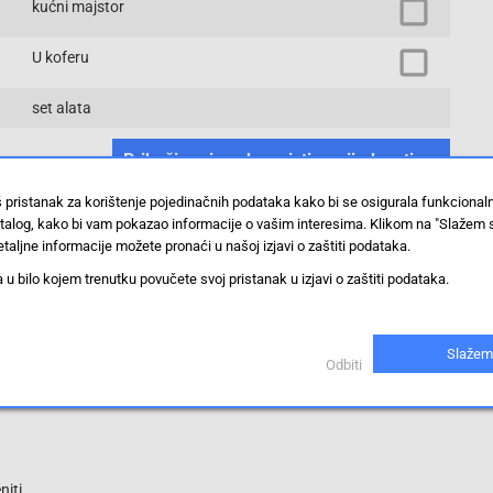
kućni majstor
U koferu
set alata
Prikaži proizvode sa istim vrijednostima
š pristanak za korištenje pojedinačnih podataka kako bi se osigurala funkciona
stalog, kako bi vam pokazao informacije o vašim interesima. Klikom na "Slažem 
taljne informacije možete pronaći u našoj izjavi o zaštiti podataka.
 bilo kojem trenutku povučete svoj pristanak u izjavi o zaštiti podataka.
Slažem
Odbiti
iti.