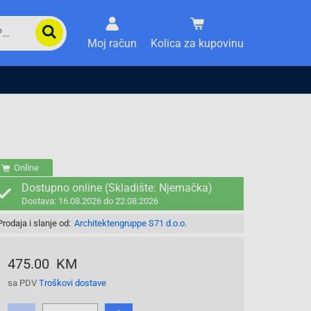
Moj račun
Kolica za kupovinu
Online
Dostupno online (Skladište: Njemačka)
Dostava: 16.08.2026 do 22.08.2026
Prodaja i slanje od:
Architektengruppe S71 d.o.o.
475.00 KM
sa PDV
Troškovi dostave