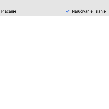
Plaćanje
Naručivanje i slanje
Otkrijte Conrad u BiH
ni dijelovi
O firmi Conrad
vka
Pickup mjesto u Sarajevu
acija
Kategorije A - Ž
Conrad obrazovni program
Naše jake marke