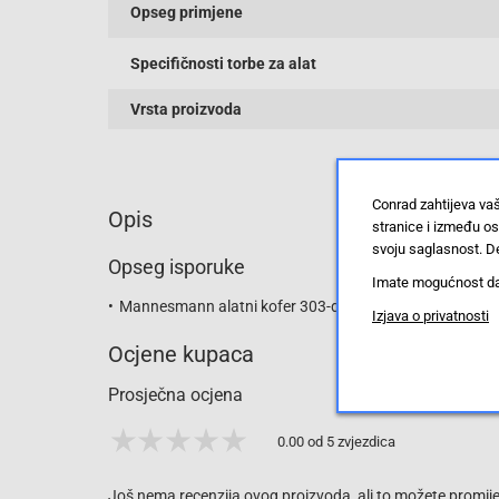
Opseg primjene
Specifičnosti torbe za alat
Vrsta proizvoda
Conrad zahtijeva va
Opis
stranice i između o
svoju saglasnost. De
Opseg isporuke
Imate mogućnost da u
Mannesmann alatni kofer 303-dijelni M29088
Izjava o privatnosti
Ocjene kupaca
Prosječna ocjena
0.00 od 5 zvjezdica
Još nema recenzija ovog proizvoda, ali to možete promijen