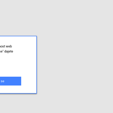
lnost web
se" dajete
 se