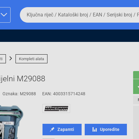
Da
biste
potražili
proizvod,
unesite
ključnu
man proizvoda i
riječ,
kataloški
broj,
ti
Kompleti alata
EAN
ili
serijski
ijelni M29088
broj
Oznaka:
M29088
EAN:
4003315714248
Fizičko lice
Zapamti
Uporedite