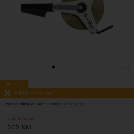
1/4
Online
Rok isporuke na upit!
Prodaja i slanje od:
Architektengruppe S71 d.o.o.
Cijena na upit
0.00 KM