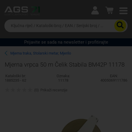
Ova postavka prilagođava asortiman proizvoda i
cijene vašim potrebama.
Da
biste
potražili
proizvod,
Prijavite se sada na newsletter i profitirajte
unesite
Pravno lice
Fizičko lice
ključnu
Mjerna traka, Stolarski metar, Mjerilo
riječ,
kataloški
Mjerna vrpca 50 m Čelik Stabila BM42P 11178
broj,
EAN
Kataloški br:
Oznaka:
EAN:
ili
1885235 - 62
11178
4005069111786
serijski
broj
(0)
Prikaži recenzije