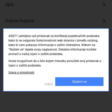
Opis
Ocjene kupaca
AGS71 zahtijeva vaš pristanak za korištenje pojedinačnih podataka
kako bi se osigurala funkcionalnost web stranice i između ostalog,
kako bi vam pokazao informacije o vašim interesima. Klikom na
"Slažem se" dajete svoju saglasnost. Detaljne informacije možete
pronaći u našoj izjavi o zaštiti podataka.
Imate mogućnost da u bilo kojem trenutku povučete svoj pristanak u
izjavi o zaštiti podataka.
Izjava o privatnosti
Slažem se
Odbiti