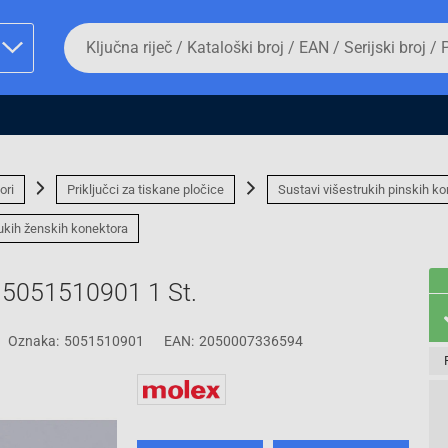
Da
biste
potražili
proizvod,
unesite
ključnu
man proizvoda i
riječ,
kataloški
broj,
ori
Priključci za tiskane pločice
Sustavi višestrukih pinskih ko
EAN
ili
rukih ženskih konektora
serijski
broj
e 5051510901 1 St.
Fizičko lice
Oznaka:
5051510901
EAN:
2050007336594