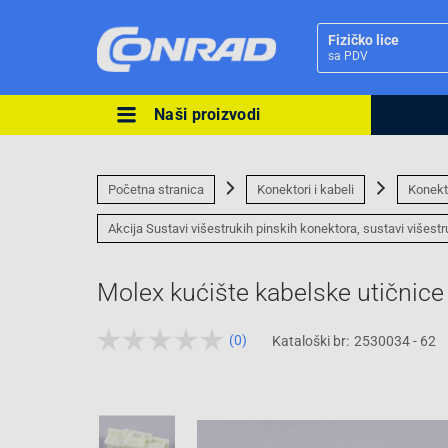
Fizičko lice
sa PDV
Naši proizvodi
Ova postavka prilagođava asorti
cijene vašim potrebama.
Početna stranica
Konektori i kabeli
Konekt
Akcija Sustavi višestrukih pinskih konektora, sustavi višest
Molex kućište kabelske utičnic
Pravno lice
(0)
Kataloški br:
2530034 - 62