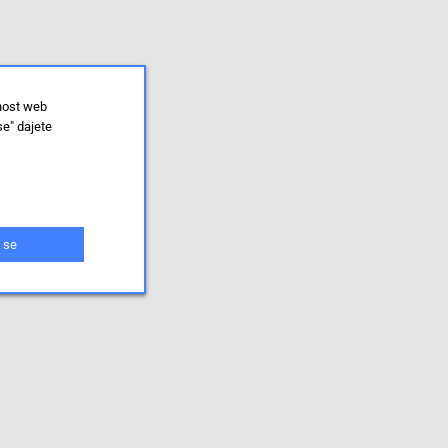
lnost web
se" dajete
 se