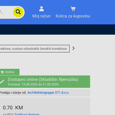
Moj račun
Kolica za kupovinu
nektora, sustavi višestrukih ženskih konektora
Online
Dostupno online (Skladište: Njemačka)
Dostava: 15.08.2026 do 21.08.2026
Prodaja i slanje od:
Architektengruppe S71 d.o.o.
0.70 KM
sa PDV
Troškovi dostave