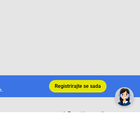
✕
Trebate pomoć? Tu smo! 👋
Registrirajte se sada
e.
Povrat i garancija