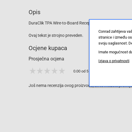
Opis
DuraClik TPA Wire-to-Board Receptacle Housing, 9 Circuit
Conrad zahtijeva va
Ovaj tekst je strojno preveden.
stranice i između o
svoju saglasnost. De
Ocjene kupaca
Imate mogućnost da u
Prosječna ocjena
Izjava o privatnosti
0.00 od 5 zvjezdica
Još nema recenzija ovog proizvoda, ali to možete promijen