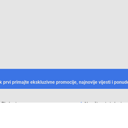
ek prvi primajte ekskluzivne promocije, najnovije vijesti i ponud
Plaćanje
Naručivanje i slanje