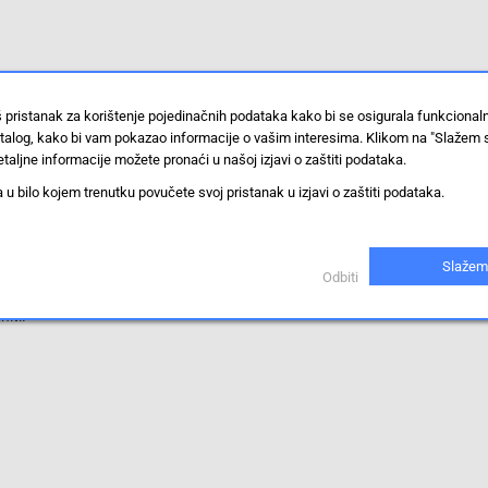
s, White
š pristanak za korištenje pojedinačnih podataka kako bi se osigurala funkciona
stalog, kako bi vam pokazao informacije o vašim interesima. Klikom na "Slažem 
taljne informacije možete pronaći u našoj izjavi o zaštiti podataka.
 bilo kojem trenutku povučete svoj pristanak u izjavi o zaštiti podataka.
Slažem
Odbiti
iti.