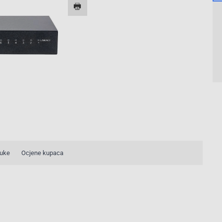
3/3
ruke
Ocjene kupaca