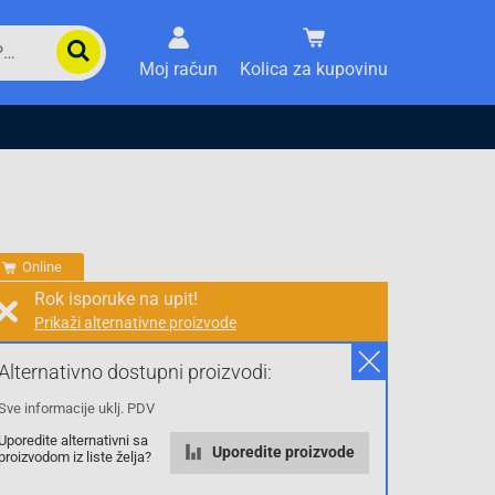
Moj račun
Kolica za kupovinu
Online
Rok isporuke na upit!
Prikaži alternativne proizvode
Prodaja i slanje od:
Architektengruppe S71 d.o.o.
Alternativno dostupni proizvodi:
Sve informacije uklj. PDV
Cijena na upit
Uporedite alternativni sa
0.00 KM
Uporedite proizvode
proizvodom iz liste želja?
sa PDV
Troškovi dostave