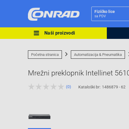
Fizičko lice
sa PDV
Naši proizvodi
Ova postavka prilagođava asorti
cijene vašim potrebama.
Početna stranica
Automatizacija & Pneumatika
Mrežni preklopnik Intellinet 561
(0)
Kataloški br:
1486879 - 62
Pravno lice