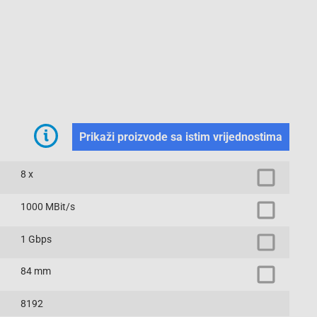
Prikaži proizvode sa istim vrijednostima
8 x
1000 MBit/s
1 Gbps
84 mm
8192