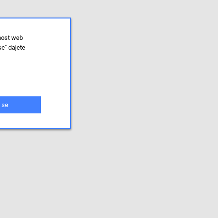
lnost web
se" dajete
 se