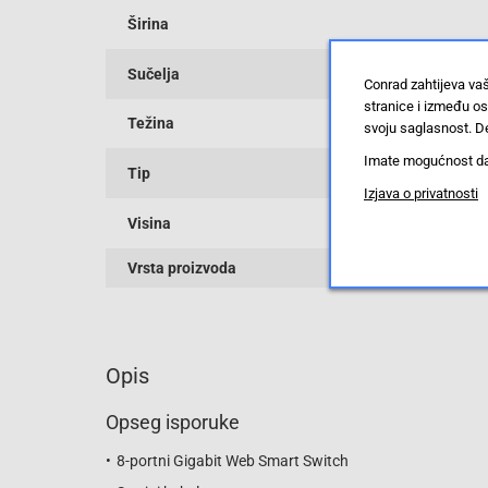
Širina
Sučelja
Conrad zahtijeva va
stranice i između o
Težina
svoju saglasnost. De
Imate mogućnost da u
Tip
Izjava o privatnosti
Visina
Vrsta proizvoda
Opis
Opseg isporuke
8-portni Gigabit Web Smart Switch