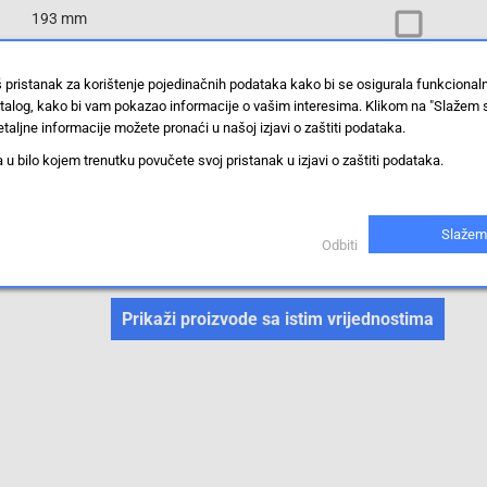
193 mm
RJ45
š pristanak za korištenje pojedinačnih podataka kako bi se osigurala funkciona
stalog, kako bi vam pokazao informacije o vašim interesima. Klikom na "Slažem 
940 g
taljne informacije možete pronaći u našoj izjavi o zaštiti podataka.
 bilo kojem trenutku povučete svoj pristanak u izjavi o zaštiti podataka.
561099
26 mm
Slažem
Odbiti
mrežne sklopke
Prikaži proizvode sa istim vrijednostima