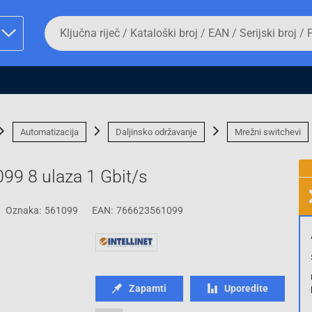
Da
biste
potražili
proizvod,
unesite
ključnu
man proizvoda i
riječ,
kataloški
broj,
Automatizacija
Daljinsko održavanje
Mrežni switchevi
EAN
ili
serijski
099 8 ulaza 1 Gbit/s
broj
Oznaka:
561099
EAN:
766623561099
Fizičko lice
Zapamti
Uporedite