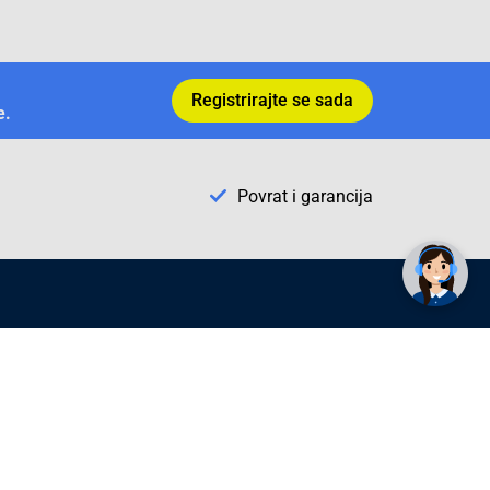
Registrirajte se sada
e.
Povrat i garancija
✕
Trebate pomoć? Tu smo! 👋
Conrad Newsletter
radno vrijeme
pon. - sub.: 9:00 - 21:00
nedjelja: neradna
tel. maloprodaja:+387 033 65 58 07