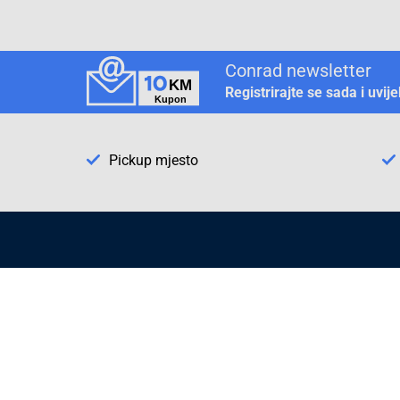
Conrad newsletter
Registrirajte se sada i uvij
Pickup mjesto
Način plaćanja
Pomoć
1. Rezerv
2. Popra
3. Kalibr