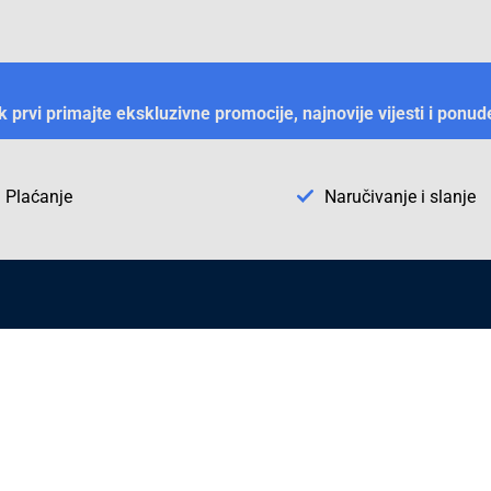
ek prvi primajte ekskluzivne promocije, najnovije vijesti i ponud
Plaćanje
Naručivanje i slanje
Otkrijte Conrad u BiH
ni dijelovi
O firmi Conrad
vka
Pickup mjesto u Sarajevu
acija
Kategorije A - Ž
Conrad obrazovni program