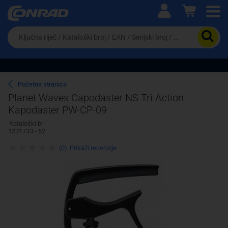
Ova postavka prilagođava asortiman proizvoda i
cijene vašim potrebama.
Da
biste
potražili
proizvod,
unesite
ključnu
Pravno lice
Fizičko lice
Početna stranica
riječ,
Planet Waves Capodaster NS Tri Action-
kataloški
Kapodaster PW-CP-09
broj,
EAN
Kataloški br:
ili
1231733 - 62
serijski
broj
(0)
Prikaži recenzije