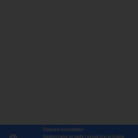
Conrad newsletter
Registrirajte se sada i uvijek prvi primajte