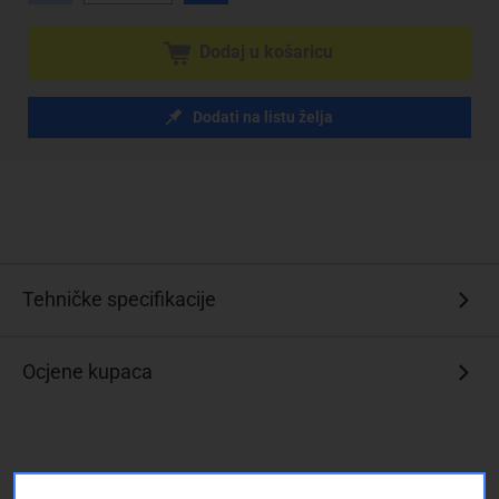
Dodaj u košaricu
Dodati na listu želja
Tehničke specifikacije
Ocjene kupaca