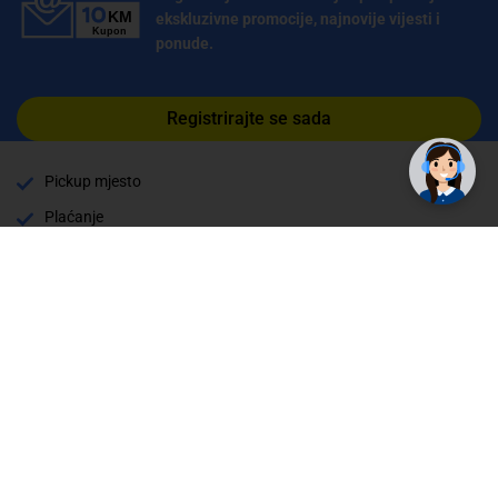
ekskluzivne promocije, najnovije vijesti i
ponude.
Registrirajte se sada
Pickup mjesto
Plaćanje
Naručivanje i slanje
Povrat i garancija
Način plaćanja