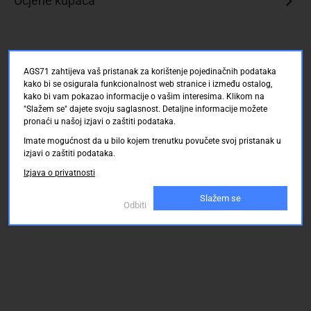
Ocjene kupaca
AGS71 zahtijeva vaš pristanak za korištenje pojedinačnih podataka
kako bi se osigurala funkcionalnost web stranice i između ostalog,
kako bi vam pokazao informacije o vašim interesima. Klikom na
"Slažem se" dajete svoju saglasnost. Detaljne informacije možete
pronaći u našoj izjavi o zaštiti podataka.
Imate mogućnost da u bilo kojem trenutku povučete svoj pristanak u
izjavi o zaštiti podataka.
Izjava o privatnosti
Slažem se
Odbiti