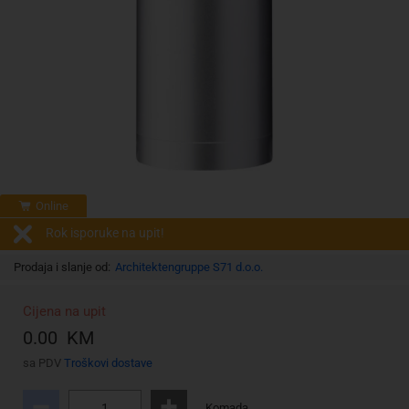
Online
Rok isporuke na upit!
Prodaja i slanje od:
Architektengruppe S71 d.o.o.
Cijena na upit
0.00 KM
sa PDV
Troškovi dostave
Komada