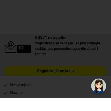
AGS71 newsletter
Registrirajte se sada i uvijek prvi primajte
ekskluzivne promocije, najnovije vijesti i
ponude.
✕
Registrirajte se sada
Trebate pomoć? Tu smo! 👋
Pickup mjesto
Plaćanje
Naručivanje i slanje
Povrat i garancija