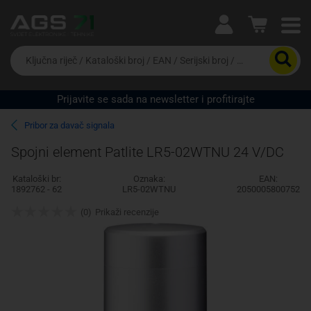
Ova postavka prilagođava asortiman proizvoda i
cijene vašim potrebama.
Da
biste
potražili
proizvod,
Prijavite se sada na newsletter i profitirajte
unesite
Pravno lice
Fizičko lice
ključnu
Pribor za davač signala
riječ,
kataloški
Spojni element Patlite LR5-02WTNU 24 V/DC
broj,
EAN
Kataloški br:
Oznaka:
EAN:
ili
1892762 - 62
LR5-02WTNU
2050005800752
serijski
broj
(0)
Prikaži recenzije