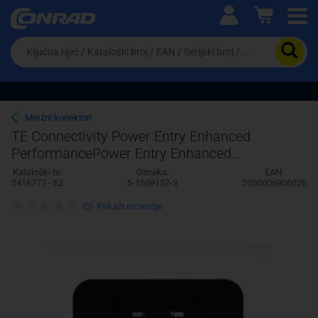
Ova postavka prilagođava asortiman proizvoda i
cijene vašim potrebama.
Da
biste
potražili
proizvod,
unesite
ključnu
Pravno lice
Fizičko lice
Mrežni konektori
riječ,
TE Connectivity Power Entry Enhanced
kataloški
PerformancePower Entry Enhanced
broj,
EAN
Performance 5-1609152-3 AMP
Kataloški br:
Oznaka:
EAN:
ili
2416777 - 62
5-1609152-3
2050006906026
serijski
broj
(0)
Prikaži recenzije