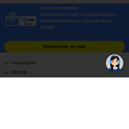
Conrad newsletter
Registrirajte se sada i uvijek prvi primajte
ekskluzivne promocije, najnovije vijesti i
ponude.
Registrirajte se sada
Pickup mjesto
Plaćanje
Naručivanje i slanje
Povrat i garancija
Način plaćanja