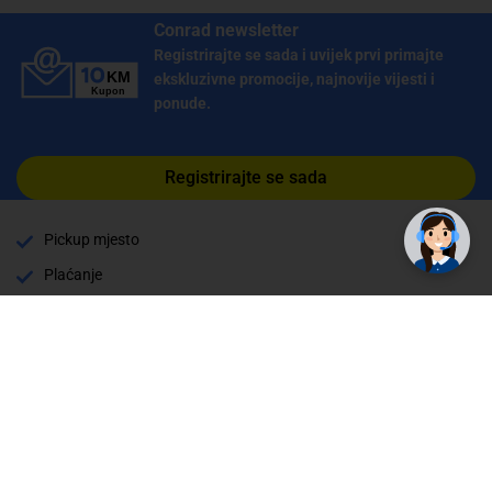
Conrad newsletter
Registrirajte se sada i uvijek prvi primajte
ekskluzivne promocije, najnovije vijesti i
ponude.
✕
Trebate pomoć? Tu smo! 👋
Registrirajte se sada
Pickup mjesto
Plaćanje
Naručivanje i slanje
Povrat i garancija
Način plaćanja