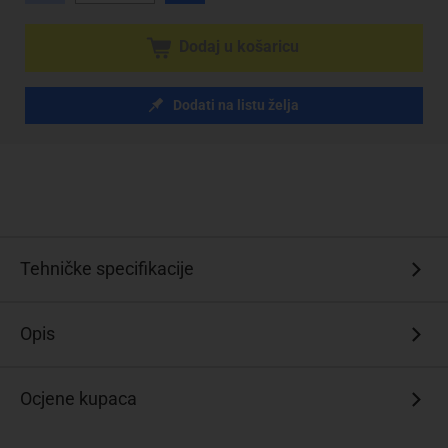
Dodaj u košaricu
Dodati na listu želja
Tehničke specifikacije
Opis
Ocjene kupaca