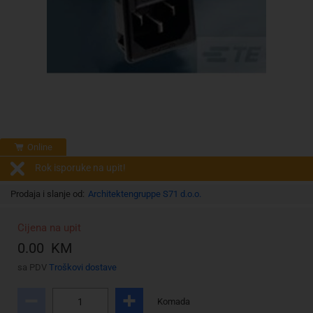
Online
Rok isporuke na upit!
Prodaja i slanje od:
Architektengruppe S71 d.o.o.
Cijena na upit
0.00 KM
sa PDV
Troškovi dostave
Komada