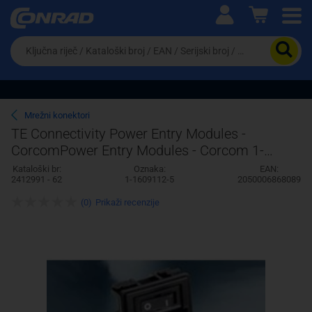
Ova postavka prilagođava asortiman proizvoda i
cijene vašim potrebama.
Da
biste
potražili
proizvod,
unesite
ključnu
Pravno lice
Fizičko lice
Mrežni konektori
riječ,
TE Connectivity Power Entry Modules -
kataloški
CorcomPower Entry Modules - Corcom 1-
broj,
EAN
1609112-5 AMP
Kataloški br:
Oznaka:
EAN:
ili
2412991 - 62
1-1609112-5
2050006868089
serijski
broj
(0)
Prikaži recenzije